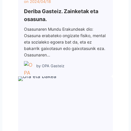
on
2024/04/18
Deriba Gasteiz. Zainketak eta
osasuna.
Osasunaren Mundu Erakundeak dio:
Osasuna erabateko ongizate fisiko, mental
eta sozialeko egoera bat da, eta ez
bakarrik gaixotasun edo gaixotasunik eza.
Osasunaren…
by
OPA Gasteiz