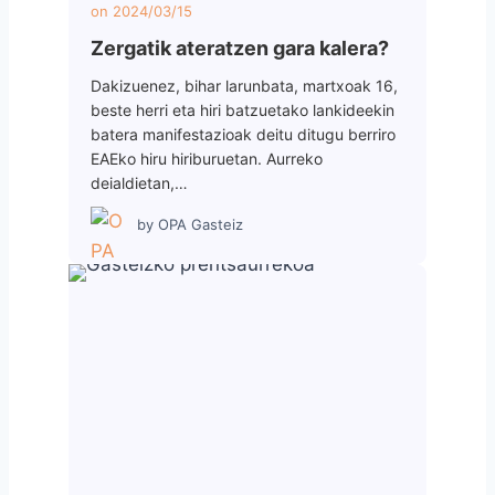
on
2024/03/15
Zergatik ateratzen gara kalera?
Dakizuenez, bihar larunbata, martxoak 16,
beste herri eta hiri batzuetako lankideekin
batera manifestazioak deitu ditugu berriro
EAEko hiru hiriburuetan. Aurreko
deialdietan,…
by
OPA Gasteiz