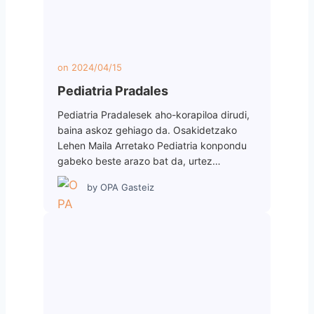
on
2024/04/15
Pediatria Pradales
Pediatria Pradalesek aho-korapiloa dirudi,
baina askoz gehiago da. Osakidetzako
Lehen Maila Arretako Pediatria konpondu
gabeko beste arazo bat da, urtez…
by
OPA Gasteiz