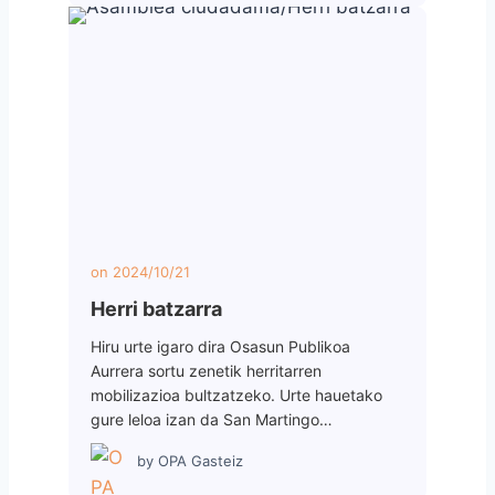
on
2024/10/21
Herri batzarra
Hiru urte igaro dira Osasun Publikoa
Aurrera sortu zenetik herritarren
mobilizazioa bultzatzeko. Urte hauetako
gure leloa izan da San Martingo…
by
OPA Gasteiz