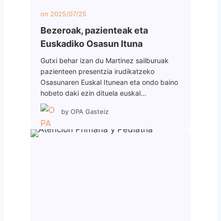
on
2025/07/25
Bezeroak, pazienteak eta
Euskadiko Osasun Ituna
Gutxi behar izan du Martinez sailburuak
pazienteen presentzia irudikatzeko
Osasunaren Euskal Itunean eta ondo baino
hobeto daki ezin dituela euskal…
by
OPA Gasteiz