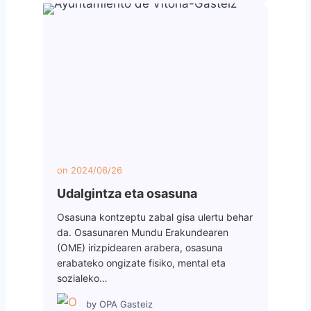
on
2024/06/26
Udalgintza eta osasuna
Osasuna kontzeptu zabal gisa ulertu behar
da. Osasunaren Mundu Erakundearen
(OME) irizpidearen arabera, osasuna
erabateko ongizate fisiko, mental eta
sozialeko…
by
OPA Gasteiz