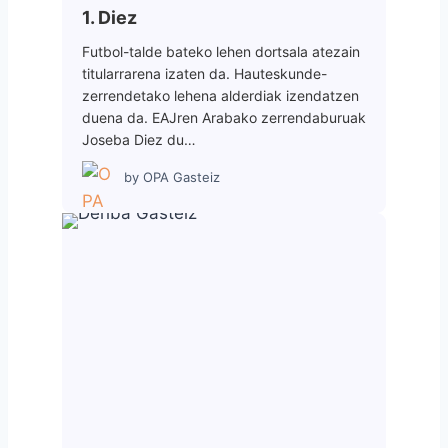
1. Diez
Futbol-talde bateko lehen dortsala atezain
titularrarena izaten da. Hauteskunde-
zerrendetako lehena alderdiak izendatzen
duena da. EAJren Arabako zerrendaburuak
Joseba Diez du…
by
OPA Gasteiz