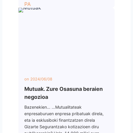
on
2024/06/08
Mutuak. Zure Osasuna beraien
negozioa
Bazenekien… …Mutualitateak
enpresaburuen enpresa pribatuak direla,
eta ia esklusiboki finantzatzen direla
Gizarte Segurantzako kotizazioen diru