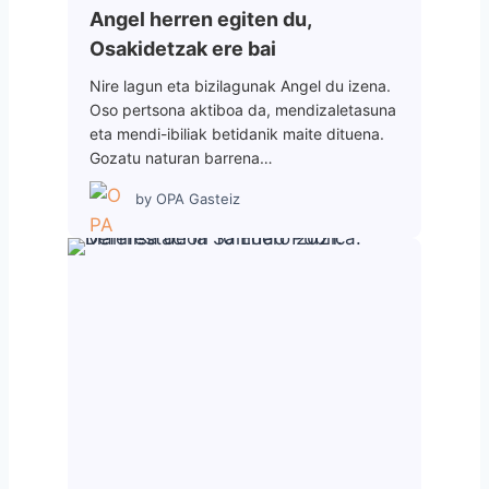
Angel herren egiten du,
Osakidetzak ere bai
Nire lagun eta bizilagunak Angel du izena.
Oso pertsona aktiboa da, mendizaletasuna
eta mendi-ibiliak betidanik maite dituena.
Gozatu naturan barrena…
by
OPA Gasteiz