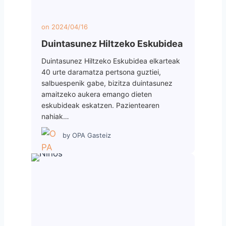
on
2024/04/16
Duintasunez Hiltzeko Eskubidea
Duintasunez Hiltzeko Eskubidea elkarteak
40 urte daramatza pertsona guztiei,
salbuespenik gabe, bizitza duintasunez
amaitzeko aukera emango dieten
eskubideak eskatzen. Pazientearen
nahiak…
by
OPA Gasteiz