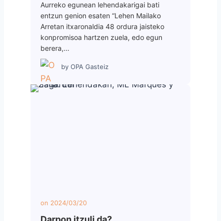
Aurreko egunean lehendakarigai bati
entzun genion esaten “Lehen Mailako
Arretan itxaronaldia 48 ordura jaisteko
konpromisoa hartzen zuela, edo egun
berera,…
by
OPA Gasteiz
on
2024/03/20
Darpon itzuli da?