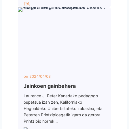
on
2024/04/08
Jainkoen gainbehera
Laurence J. Peter Kanadako pedagogo
ospetsua izan zen, Kaliforniako
Hegoaldeko Unibertsitateko irakaslea, eta
Peterren Printzipioagatik igaro da gerora.
Printzipio horrek…