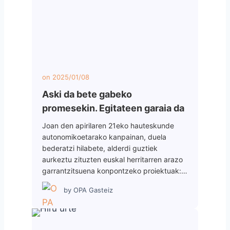
on
2025/01/08
Aski da bete gabeko
promesekin. Egitateen garaia da
Joan den apirilaren 21eko hauteskunde
autonomikoetarako kanpainan, duela
bederatzi hilabete, alderdi guztiek
aurkeztu zituzten euskal herritarren arazo
garrantzitsuena konpontzeko proiektuak:…
by
OPA Gasteiz