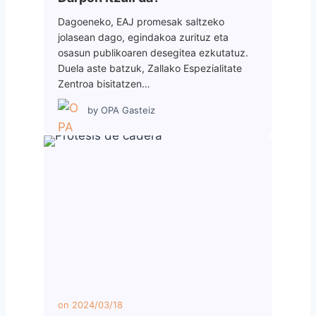
Dagoeneko, EAJ promesak saltzeko
jolasean dago, egindakoa zurituz eta
osasun publikoaren desegitea ezkutatuz.
Duela aste batzuk, Zallako Espezialitate
Zentroa bisitatzen…
by
OPA Gasteiz
on
2024/03/18