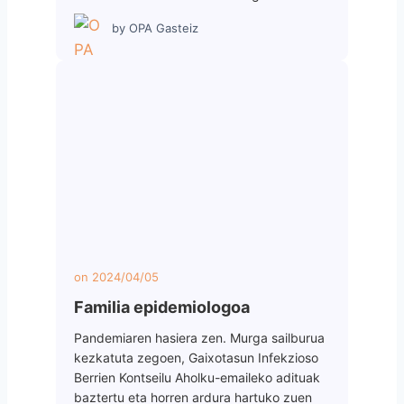
by
OPA Gasteiz
on
2024/04/05
Familia epidemiologoa
Pandemiaren hasiera zen. Murga sailburua
kezkatuta zegoen, Gaixotasun Infekzioso
Berrien Kontseilu Aholku-emaileko adituak
baztertu eta horren ardura hartuko zuen