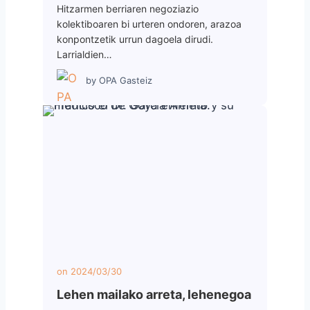
Hitzarmen berriaren negoziazio
kolektiboaren bi urteren ondoren, arazoa
konpontzetik urrun dagoela dirudi.
Larrialdien…
by
OPA Gasteiz
on
2024/03/30
Lehen mailako arreta, lehenegoa