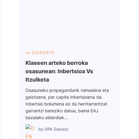
on
2024/04/10
Klaseen arteko borroka
osasunean: Inbertsioa Vs
Itzulketa
Osasuneko propagandarik nahasiena eta
gaiztoena, per capita inbertsioena da.
Inbertsio bolumena ez da herritarrentzat
garrantzi bereziko datua, baina EAJ
bezalako alderdiak…
by
OPA Gasteiz