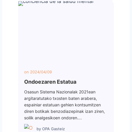
on
2024/04/09
Ondoezaren Estatua
Osasun Sistema Nazionalak 2021ean
argitaratutako txosten baten arabera,
espainiar estatuan gehien kontsumitzen
diren botikak benzodiazepinak izan ziren,
soilik analgesikoen ondoren….
by
OPA Gasteiz