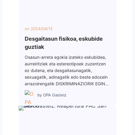
on
2024/04/13
Desgaitasun fisikoa, eskubide
guztiak
Osasun-arreta egokia izateko eskubidea,
aurreiritziek eta estereotipoek zuzentzen
ez dutena, eta desgaitasunagatik,
sexuagatik, adinagatik edo beste edozein
arrazoirengatik DISKRIMINAZIORIK EGIN…
by
OPA Gasteiz