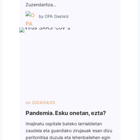
Zuzendaritza…
by
OPA Gasteiz
on
2024/04/03
Pandemia. Esku onetan, ezta?
Imajinatu ospitale bateko larrialdietan
zaudela eta guardiako zirujauak esan dizu
peritonitisa duzula eta lehenbailehen egin