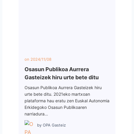
on
2024/11/08
Osasun Publikoa Aurrera
Gasteizek hiru urte bete ditu
Osasun Publikoa Aurrera Gasteizek hiru
urte bete ditu. 2021eko martxoan
plataforma hau eratu zen Euskal Autonomia
Erkidegoko Osasun Publikoaren
narriadura…
by
OPA Gasteiz