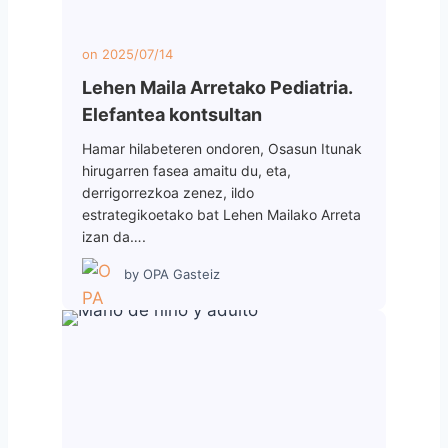
on
2025/07/14
Lehen Maila Arretako Pediatria.
Elefantea kontsultan
Hamar hilabeteren ondoren, Osasun Itunak
hirugarren fasea amaitu du, eta,
derrigorrezkoa zenez, ildo
estrategikoetako bat Lehen Mailako Arreta
izan da….
by
OPA Gasteiz