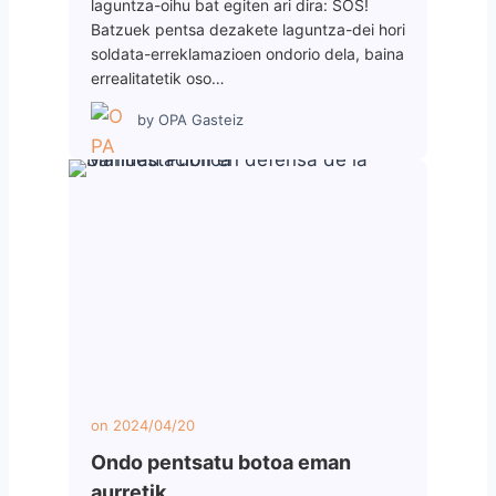
laguntza-oihu bat egiten ari dira: SOS!
Batzuek pentsa dezakete laguntza-dei hori
soldata-erreklamazioen ondorio dela, baina
errealitatetik oso…
by
OPA Gasteiz
on
2024/04/20
Ondo pentsatu botoa eman
aurretik