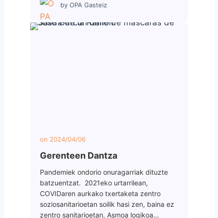
by
OPA Gasteiz
on
2024/04/06
Gerenteen Dantza
Pandemiek ondorio onuragarriak dituzte
batzuentzat. 2021eko urtarrilean,
COVIDaren aurkako txertaketa zentro
soziosanitarioetan soilik hasi zen, baina ez
zentro sanitarioetan. Asmoa logikoa…