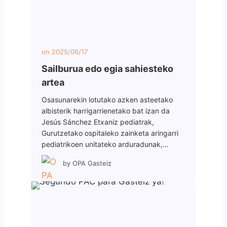
on
2025/06/17
Sailburua edo egia sahiesteko
artea
Osasunarekin lotutako azken asteetako
albisterik harrigarrienetako bat izan da
Jesús Sánchez Etxaniz pediatrak,
Gurutzetako ospitaleko zainketa aringarri
pediatrikoen unitateko arduradunak,…
by
OPA Gasteiz