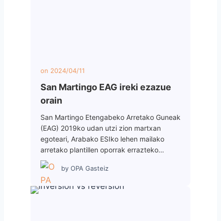
on
2024/04/11
San Martingo EAG ireki ezazue
orain
San Martingo Etengabeko Arretako Guneak
(EAG) 2019ko udan utzi zion martxan
egoteari, Arabako ESIko lehen mailako
arretako plantillen oporrak errazteko…
by
OPA Gasteiz