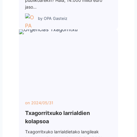
publikoarekin? Hala, 14.000 milioi euro
jaso…
by
OPA Gasteiz
on
2024/05/31
Txagorritxuko larrialdien
kolapsoa
Txagorritxuko larrialdietako langileak