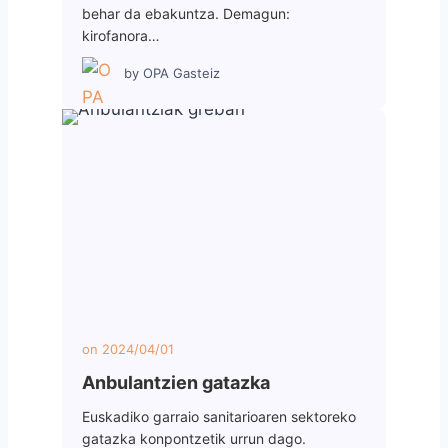
behar da ebakuntza. Demagun:
kirofanora…
by
OPA Gasteiz
on
2024/04/01
Anbulantzien gatazka
Euskadiko garraio sanitarioaren sektoreko
gatazka konpontzetik urrun dago.