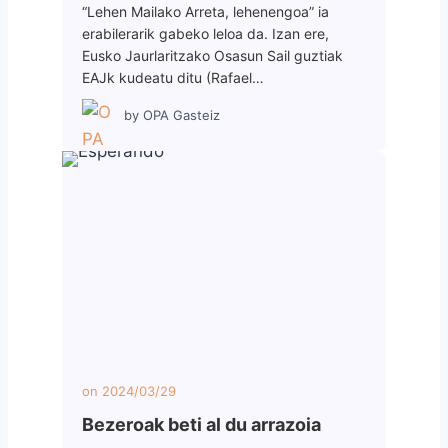
“Lehen Mailako Arreta, lehenengoa” ia
erabilerarik gabeko leloa da. Izan ere,
Eusko Jaurlaritzako Osasun Sail guztiak
EAJk kudeatu ditu (Rafael…
by
OPA Gasteiz
on
2024/03/29
Bezeroak beti al du arrazoia