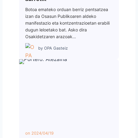
Botoa emateko orduan berriz pentsatzea
izan da Osasun Publikoaren aldeko
manifestazio eta kontzentrazioetan erabili
dugun leloetako bat. Asko dira
Osakidetzaren arazoak…
by
OPA Gasteiz
on
2024/04/19