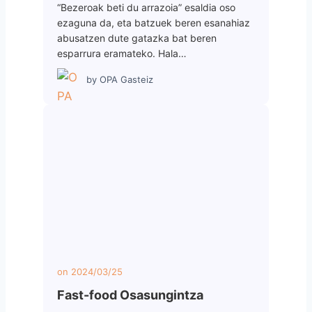
“Bezeroak beti du arrazoia” esaldia oso
ezaguna da, eta batzuek beren esanahiaz
abusatzen dute gatazka bat beren
esparrura eramateko. Hala…
by
OPA Gasteiz
on
2024/03/25
Fast-food Osasungintza