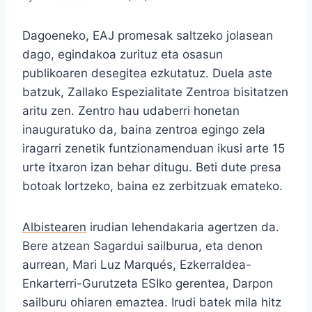
Dagoeneko, EAJ promesak saltzeko jolasean
dago, egindakoa zurituz eta osasun
publikoaren desegitea ezkutatuz. Duela aste
batzuk, Zallako Espezialitate Zentroa bisitatzen
aritu zen. Zentro hau udaberri honetan
inauguratuko da, baina zentroa egingo zela
iragarri zenetik funtzionamenduan ikusi arte 15
urte itxaron izan behar ditugu. Beti dute presa
botoak lortzeko, baina ez zerbitzuak emateko.
Albistearen
irudian lehendakaria agertzen da.
Bere atzean Sagardui sailburua, eta denon
aurrean, Mari Luz Marqués, Ezkerraldea-
Enkarterri-Gurutzeta ESIko gerentea, Darpon
sailburu ohiaren emaztea. Irudi batek mila hitz