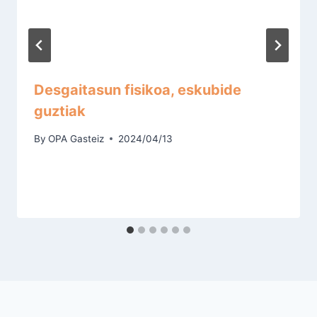
Desgaitasun fisikoa, eskubide
guztiak
By
OPA Gasteiz
2024/04/13