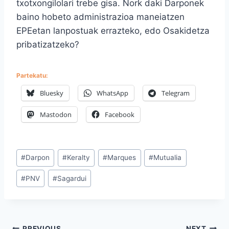
txotxongilolari trebe gisa. Nork daki Darponek
baino hobeto administrazioa maneiatzen
EPEetan lanpostuak errazteko, edo Osakidetza
pribatizatzeko?
Partekatu:
Bluesky
WhatsApp
Telegram
Mastodon
Facebook
Post
#
Darpon
#
Keralty
#
Marques
#
Mutualia
Tags:
#
PNV
#
Sagardui
PREVIOUS
NEXT