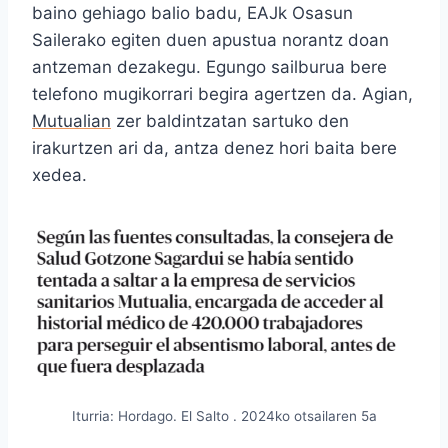
baino gehiago balio badu, EAJk Osasun
Sailerako egiten duen apustua norantz doan
antzeman dezakegu. Egungo sailburua bere
telefono mugikorrari begira agertzen da. Agian,
Mutualian
zer baldintzatan sartuko den
irakurtzen ari da, antza denez hori baita bere
xedea.
Iturria: Hordago. El Salto . 2024ko otsailaren 5a