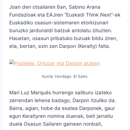
Joan den otsailaren 6an, Sabino Arana
Fundazioak eta EAJren “Euskadi Think Next”-ek
Euskadiko osasun-sistemaren etorkizunari
buruzko jardunaldi batzuk antolatu zituzten.
Hauetan, osasun pribatuko buruak bildu ziren,
eta, bertan, ezin zen Darpon (Keralty) falta.
Iturria: Hordago. El Salto.
Mari Luz Marqués hurrengo sailburu izateko
zerrendan lehena badago, Darpon itzuliko da.
Baina, agian, hobe da esatea Darponek, gaur
egun Keraltyren nomina duenak, beti jarraitu
duela Osasun Sailaren gainean nonbait,