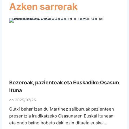
Azken sarrerak
Bezeroak, pazienteak eta Euskadiko Osasun
Ituna
on
2025/07/25
Gutxi behar izan du Martinez sailburuak pazienteen
presentzia irudikatzeko Osasunaren Euskal Itunean
eta ondo baino hobeto daki ezin dituela euskal…