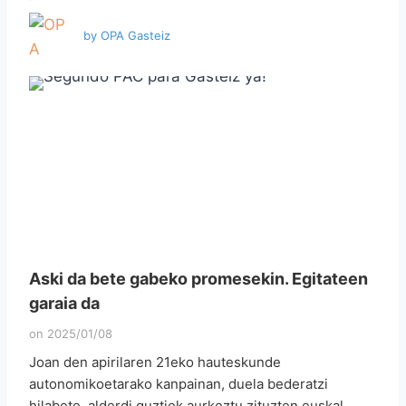
by
OPA Gasteiz
Aski da bete gabeko promesekin. Egitateen
garaia da
on
2025/01/08
Joan den apirilaren 21eko hauteskunde
autonomikoetarako kanpainan, duela bederatzi
hilabete, alderdi guztiek aurkeztu zituzten euskal