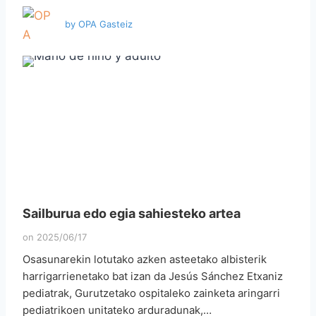
by
OPA Gasteiz
Sailburua edo egia sahiesteko artea
on
2025/06/17
Osasunarekin lotutako azken asteetako albisterik
harrigarrienetako bat izan da Jesús Sánchez Etxaniz
pediatrak, Gurutzetako ospitaleko zainketa aringarri
pediatrikoen unitateko arduradunak,…