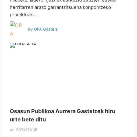
herritarren arazo garrantzitsuena konpontzeko
proiektuak:…
by
OPA Gasteiz
Osasun Publikoa Aurrera Gasteizek hiru
urte bete ditu
on
2024/11/08