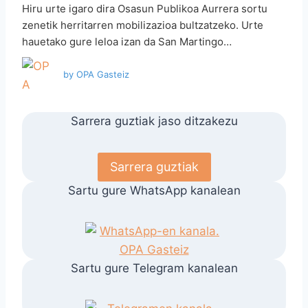
Hiru urte igaro dira Osasun Publikoa Aurrera sortu
zenetik herritarren mobilizazioa bultzatzeko. Urte
hauetako gure leloa izan da San Martingo…
by
OPA Gasteiz
Sarrera guztiak jaso ditzakezu
Sarrera guztiak
Sartu gure WhatsApp kanalean
Sartu gure Telegram kanalean