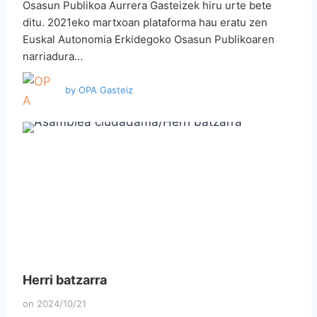
Osasun Publikoa Aurrera Gasteizek hiru urte bete
ditu. 2021eko martxoan plataforma hau eratu zen
Euskal Autonomia Erkidegoko Osasun Publikoaren
narriadura…
by
OPA Gasteiz
Herri batzarra
on
2024/10/21