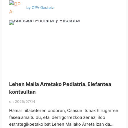
by
OPA Gasteiz
Lehen Maila Arretako Pediatria. Elefantea
kontsultan
on
2025/07/14
Hamar hilabeteren ondoren, Osasun Itunak hirugarren
fasea amaitu du, eta, derrigorrezkoa zenez, ildo
estrategikoetako bat Lehen Mailako Arreta izan da….