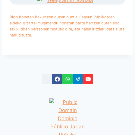
Blog honetan irakurtzen duzun guztia Osasun Publikoaren
aldeko gizarte-mugimendu honetan parte hartzen duten edo
atxiki diren pertsonen testuak dira, eta haien iritziak idatziz utzi
nahi dituzte.