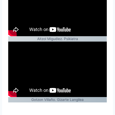
Aitzol Miguélez. Psikiatra
Gotzon Villaño. Gizarte Langilea