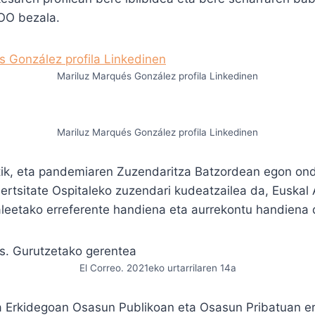
COO bezala.
Mariluz Marqués González profila Linkedinen
Mariluz Marqués González profila Linkedinen
etik, eta pandemiaren Zuzendaritza Batzordean egon on
ertsitate Ospitaleko zuzendari kudeatzailea da, Euskal
aleetako erreferente handiena eta aurrekontu handiena
El Correo. 2021eko urtarrilaren 14a
 Erkidegoan Osasun Publikoan eta Osasun Pribatuan er