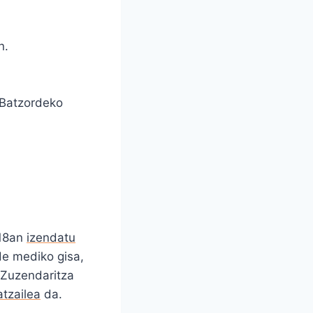
n.
 Batzordeko
 18an
izendatu
e mediko gisa,
 Zuzendaritza
tzailea
da.