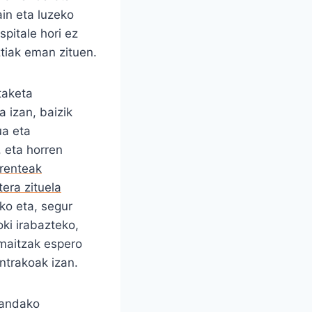
ain eta luzeko
pitale hori ez
ztiak eman zituen.
taketa
a izan, baizik
ua eta
 eta horren
renteak
tera zituela
ko eta, segur
koki irabazteko,
maitzak espero
ntrakoak izan.
zandako