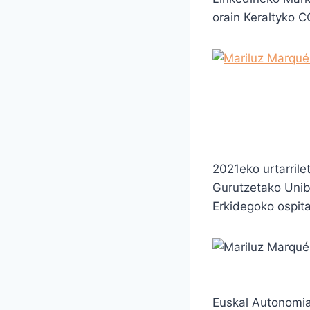
orain Keraltyko 
2021eko urtarril
Gurutzetako Unib
Erkidegoko ospit
Euskal Autonomia