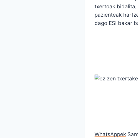
txertoak bidalita
pazienteak hartze
dago ESI bakar ba
WhatsAppek
Sant