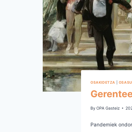
OSAKIDETZA
|
OSASU
Gerentee
By
OPA Gasteiz
20
Pandemiek ondori