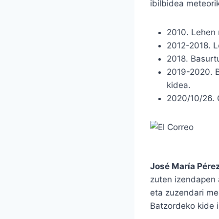
ibilbidea meteori
2010. Lehen 
2012-2018. L
2018. Basurt
2019-2020. B
kidea.
2020/10/26. 
José María Pére
zuten izendapen 
eta zuzendari me
Batzordeko kide 