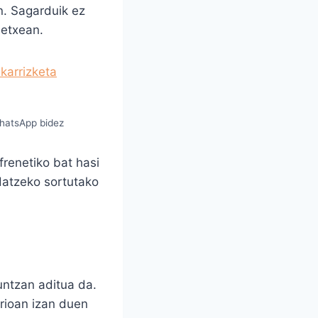
n. Sagarduik ez
letxean.
WhatsApp bidez
frenetiko bat hasi
datzeko sortutako
untzan aditua da.
rioan izan duen