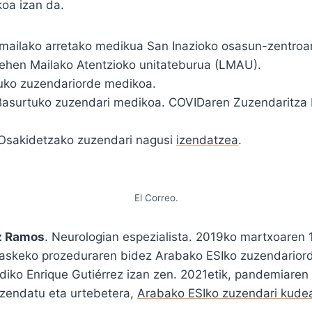
koa izan da.
mailako arretako medikua San Inazioko osasun-zentroa
ehen Mailako Atentzioko unitateburua (LMAU).
uko zuzendariorde medikoa.
asurtuko zuzendari medikoa. COVIDaren Zuzendaritza
Osakidetzako zuzendari nagusi
izendatzea
.
El Correo.
z Ramos
. Neurologian espezialista. 2019ko martxoaren
askeko prozeduraren bidez Arabako ESIko zuzendariord
diko Enrique Gutiérrez izan zen. 2021etik, pandemiaren
izendatu eta urtebetera,
Arabako ESIko zuzendari kudea