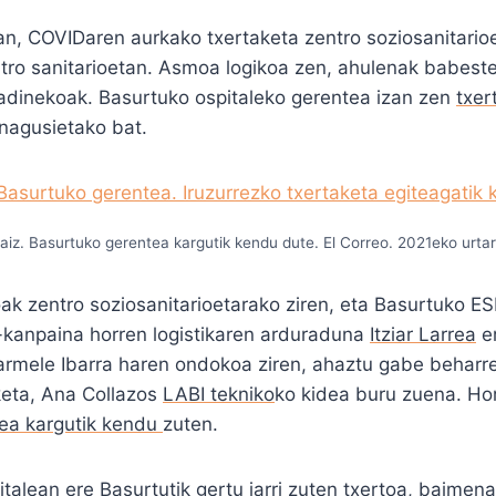
an, COVIDaren aurkako txertaketa zentro soziosanitarioe
ntro sanitarioetan. Asmoa logikoa zen, ahulenak babest
 adinekoak. Basurtuko ospitaleko gerentea izan zen
txer
nagusietako bat.
iz. Basurtuko gerentea kargutik kendu dute. El Correo. 2021eko urtarr
ak zentro soziosanitarioetarako ziren, eta Basurtuko ES
a-kanpaina horren logistikaren arduraduna
Itziar Larrea
er
armele Ibarra haren ondokoa ziren, ahaztu gabe beharr
eta, Ana Collazos
LABI tekniko
ko kidea buru zuena. Ho
ea kargutik kendu
zuten.
talean ere Basurtutik gertu jarri zuten txertoa, baime