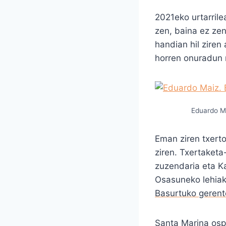
2021eko urtarrile
zen, baina ez ze
handian hil ziren
horren onuradun 
Eduardo Ma
Eman ziren txerto
ziren. Txertaket
zuzendaria eta K
Osasuneko lehiak
Basurtuko gerent
Santa Marina ospi