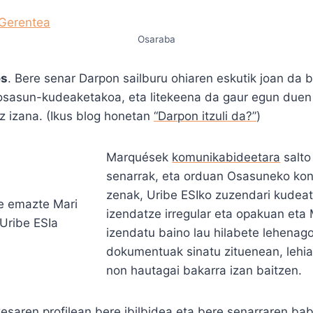
Osaraba
és
. Bere senar Darpon sailburu ohiaren eskutik joan da b
 osasun-kudeaketakoa, eta litekeena da gaur egun duen
z izana. (Ikus blog honetan
“Darpon itzuli da?”
)
Marquések
komunikabideetara
salto
senarrak, eta orduan Osasuneko kont
zenak, Uribe ESIko zuzendari kudeat
izendatze irregular eta opakuan et
izendatu baino lau hilabete lehenag
dokumentuak sinatu zituenean, lehi
non hautagai bakarra izan baitzen.
saren profilean bere ibilbidea eta bere senarraren bab