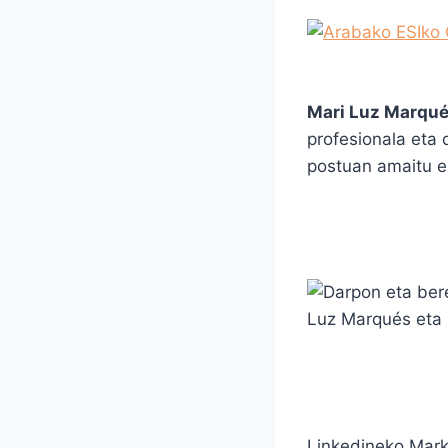
Mari Luz Marqu
profesionala eta
postuan amaitu e
Linkedineko Marke