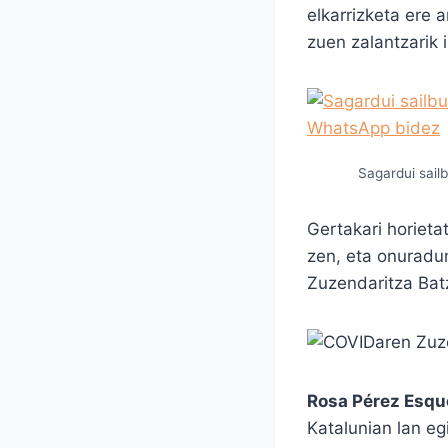
elkarrizketa ere 
zuen zalantzarik 
Sagardui sail
Gertakari horieta
zen, eta onuradu
Zuzendaritza Bat
Rosa Pérez Esqu
Katalunian lan e