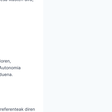
doren,
 Autonomia
 duena.
referenteak diren