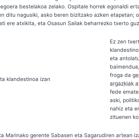
, egoera bestelakoa zelako. Ospitale horrek egonaldi ert
n ditu nagusiki, asko beren bizitzako azken etapetan; os
ti ere atxikita, eta Osasun Sailak beharrezko txerto gu
Ez zen txer
klandestino
eta antolat
baimendua,
froga da
ge
argazkiak a
fede emate
aski, politi
nahiz eta e
zituenen ko
a Marinako gerente Sabasen eta Sagarudiren artean i