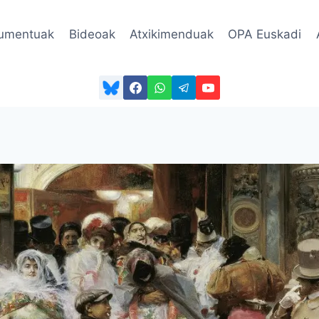
umentuak
Bideoak
Atxikimenduak
OPA Euskadi