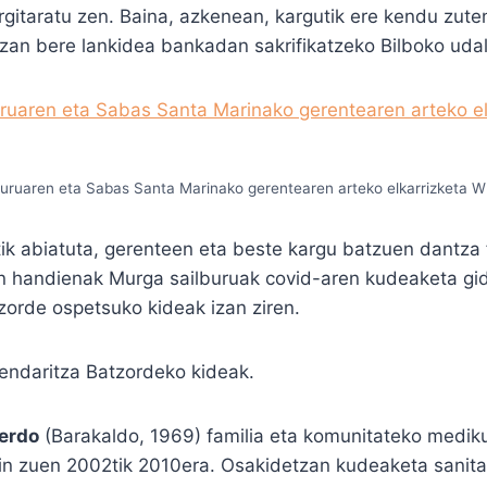
argitaratu zen. Baina, azkenean, kargutik ere kendu zute
izan bere lankidea bankadan sakrifikatzeko Bilboko uda
buruaren eta Sabas Santa Marinako gerentearen arteko elkarrizketa 
tik abiatuta, gerenteen eta beste kargu batzuen dantza 
n handienak Murga sailburuak covid-aren kudeaketa gi
zorde ospetsuko kideak izan ziren.
erdo
(Barakaldo, 1969) familia eta komunitateko medik
gin zuen 2002tik 2010era. Osakidetzan kudeaketa sanita