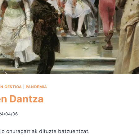
N GESTIOA
|
PANDEMIA
n Dantza
24/04/06
o onuragarriak dituzte batzuentzat.