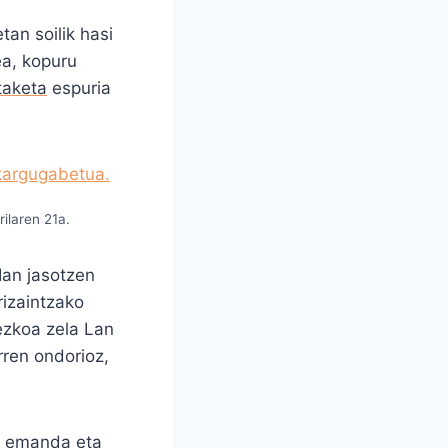
tan soilik hasi
ea, kopuru
taketa
espuria
ilaren 21a.
Ian jasotzen
izaintzako
ezkoa zela Lan
rren ondorioz,
na emanda eta