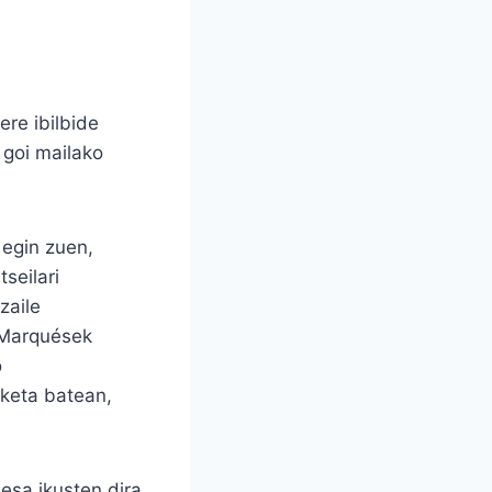
ere ibilbide
 goi mailako
 egin zuen,
seilari
zaile
a Marquések
o
aketa batean,
esa ikusten dira,