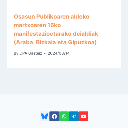
Osasun Publikoaren aldeko
martxoaren 16ko
manifestazioetarako deialdiak
(Araba, Bizkaia eta Gipuzkoa)
By
OPA Gasteiz
2024/03/14