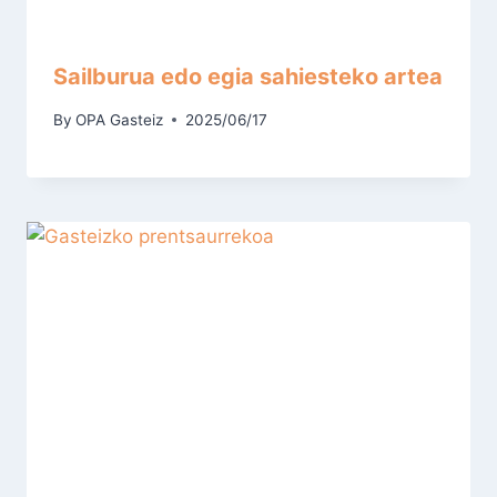
Sailburua edo egia sahiesteko artea
By
OPA Gasteiz
2025/06/17