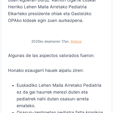
Herriko Lehen Maila Arretako Pediatria
Elkarteko presidente ohiak eta Gasteizko
OPAko kideak egin zuen aurkezpena.
2025ko ekainaren 17an.
Bideoa
Algunas de las aspectos valorados fueron:
Honako ezaugarri hauek aipatu ziren:
Euskadiko Lehen Maila Arretako Pediatria
ez da gai haurrek merezi duten eta
pediatrek nahi duten osasun-arreta
emateko.
Osasun-zentroetan pediatra falta kronikoa