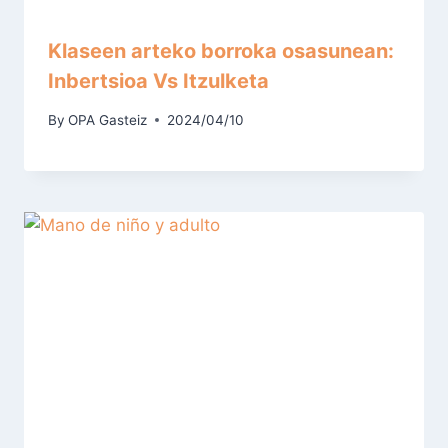
Klaseen arteko borroka osasunean:
Inbertsioa Vs Itzulketa
By
OPA Gasteiz
2024/04/10