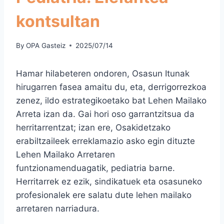
kontsultan
By
OPA Gasteiz
2025/07/14
Hamar hilabeteren ondoren, Osasun Itunak
hirugarren fasea amaitu du, eta, derrigorrezkoa
zenez, ildo estrategikoetako bat Lehen Mailako
Arreta izan da. Gai hori oso garrantzitsua da
herritarrentzat; izan ere, Osakidetzako
erabiltzaileek erreklamazio asko egin dituzte
Lehen Mailako Arretaren
funtzionamenduagatik, pediatria barne.
Herritarrek ez ezik, sindikatuek eta osasuneko
profesionalek ere salatu dute lehen mailako
arretaren narriadura.