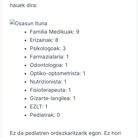
hauek dira:
Familia Medikuak: 9
Erizainak: 8
Psikologoak: 3
Farmazialaria: 1
Odontologoa: 1
Optiko-optometrista: 1
Nutrizionista: 1
Fisioterapeuta: 1
Gizarte-langilea: 1
EZLT: 1
Pediatrak: 0
Ez da pediatren ordezkaritzarik egon. Ez hori