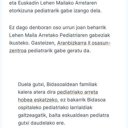
eta Euskadin Lehen Mailako Arretaren
etorkizuna pediatrarik gabe izango dela.
Ez dago denboran oso urrun joan beharrik
Lehen Maila Arretako Pediatriaren gabeziak
ikusteko. Gasteizen,
Aranbizkarra II osasun-
zentroa
pediatrarik gabe geratu da.
Duela gutxi, Bidasoaldean familiak
kalera atera dira
pediatriako arreta
hobea eskatzeko
, ez bakarrik Bidasoa
ospitaleko pediatriako larrialdiak
galtzeagatik, baita eskualdean pediatra
gutxi daudelako ere.