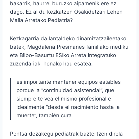
bakarrik, haurrei buruzko aipamenik ere ez
dago. Ez al du kezkatzen Osakidetzari Lehen
Maila Arretako Pediatria?
Kezkagarria da lantaldeko dinamizatzaileetako
batek, Magdalena Presmanes familiako mediku
eta Bilbo-Basurtu ESIko Arreta Integratuko
zuzendariak, honako hau
esatea
:
es importante mantener equipos estables
porque la “continuidad asistencial”, que
siempre te vea el mismo profesional e
idealmente “desde el nacimiento hasta la
muerte”, también cura.
Pentsa dezakegu pediatrak baztertzen direla