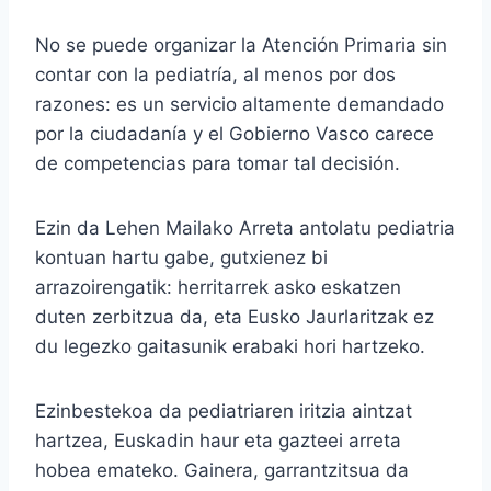
No se puede organizar la Atención Primaria sin
contar con la pediatría, al menos por dos
razones: es un servicio altamente demandado
por la ciudadanía y el Gobierno Vasco carece
de competencias para tomar tal decisión.
Ezin da Lehen Mailako Arreta antolatu pediatria
kontuan hartu gabe, gutxienez bi
arrazoirengatik: herritarrek asko eskatzen
duten zerbitzua da, eta Eusko Jaurlaritzak ez
du legezko gaitasunik erabaki hori hartzeko.
Ezinbestekoa da pediatriaren iritzia aintzat
hartzea, Euskadin haur eta gazteei arreta
hobea emateko. Gainera, garrantzitsua da