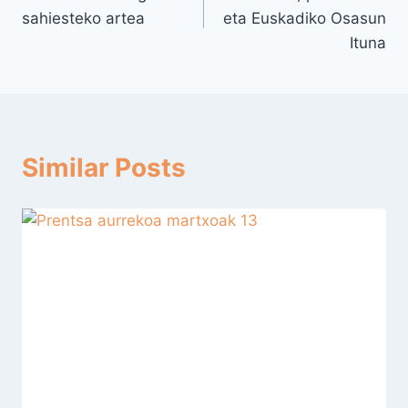
zehar
sahiesteko artea
eta Euskadiko Osasun
nabigatu
Ituna
Similar Posts