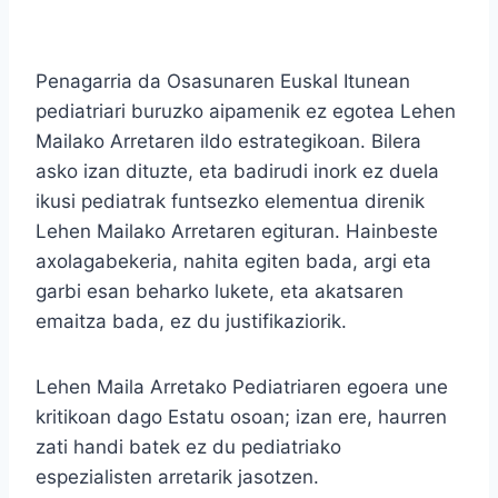
Penagarria da Osasunaren Euskal Itunean
pediatriari buruzko aipamenik ez egotea Lehen
Mailako Arretaren ildo estrategikoan. Bilera
asko izan dituzte, eta badirudi inork ez duela
ikusi pediatrak funtsezko elementua direnik
Lehen Mailako Arretaren egituran. Hainbeste
axolagabekeria, nahita egiten bada, argi eta
garbi esan beharko lukete, eta akatsaren
emaitza bada, ez du justifikaziorik.
Lehen Maila Arretako Pediatriaren egoera une
kritikoan dago Estatu osoan; izan ere, haurren
zati handi batek ez du pediatriako
espezialisten arretarik jasotzen.