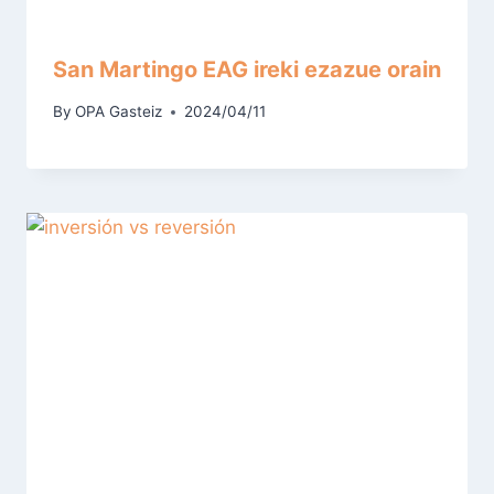
San Martingo EAG ireki ezazue orain
By
OPA Gasteiz
2024/04/11