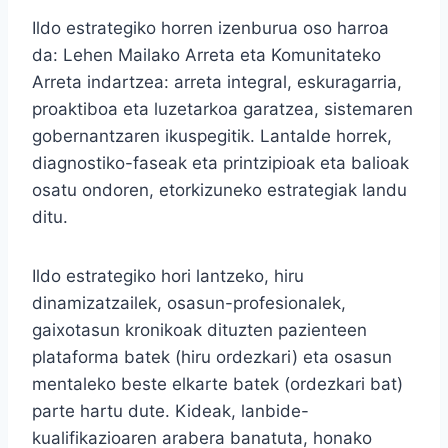
Ildo estrategiko horren izenburua oso harroa
da: Lehen Mailako Arreta eta Komunitateko
Arreta indartzea: arreta integral, eskuragarria,
proaktiboa eta luzetarkoa garatzea, sistemaren
gobernantzaren ikuspegitik. Lantalde horrek,
diagnostiko-faseak eta printzipioak eta balioak
osatu ondoren, etorkizuneko estrategiak landu
ditu.
Ildo estrategiko hori lantzeko, hiru
dinamizatzailek, osasun-profesionalek,
gaixotasun kronikoak dituzten pazienteen
plataforma batek (hiru ordezkari) eta osasun
mentaleko beste elkarte batek (ordezkari bat)
parte hartu dute. Kideak, lanbide-
kualifikazioaren arabera banatuta, honako