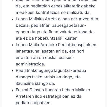
da, eta pediatrian espezialitaterik gabeko
medikuen kontratazioa normalizatu da.
Lehen Mailako Arreta osoan gertatzen den
bezala, pediatrian babesgabetasun-
egoera dago eta finantzaketa eskasa da,
eta ez da hobekuntzarik ikusten.
Lehen Maila Arretako Pediatria ospitaleen
lehentasuna jasaten ari da, eta hori
errazten ari da euskal osasun-
administrazioa
.
Pediatriako egungo laguntza-eredua
desagertzeko arriskuan dago, eta
itzulezina izango da.
Euskal Osasun Itunaren Lehen Mailako
Arretaren ildo estrategikoan ez da
pediatria aipatzen.