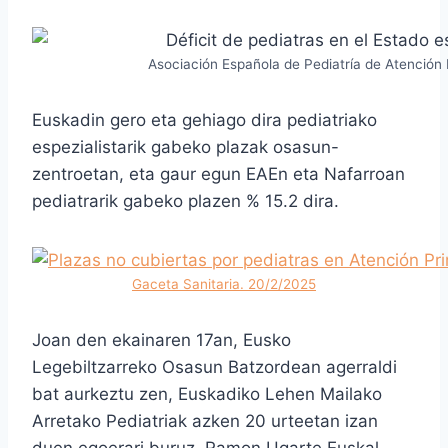
Asociación Española de Pediatría de Atención 
Euskadin gero eta gehiago dira pediatriako
espezialistarik gabeko plazak osasun-
zentroetan, eta gaur egun EAEn eta Nafarroan
pediatrarik gabeko plazen % 15.2 dira.
Gaceta Sanitaria. 20/2/2025
Joan den ekainaren 17an, Eusko
Legebiltzarreko Osasun Batzordean agerraldi
bat aurkeztu zen, Euskadiko Lehen Mailako
Arretako Pediatriak azken 20 urteetan izan
duen egoerari buruz. Ramon Ugarte Euskal