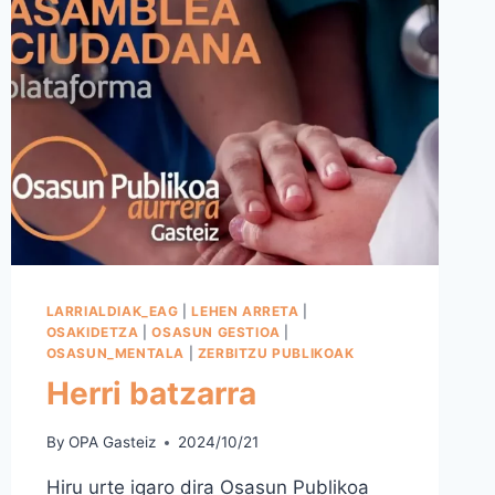
LARRIALDIAK_EAG
|
LEHEN ARRETA
|
OSAKIDETZA
|
OSASUN GESTIOA
|
OSASUN_MENTALA
|
ZERBITZU PUBLIKOAK
Herri batzarra
By
OPA Gasteiz
2024/10/21
Hiru urte igaro dira Osasun Publikoa