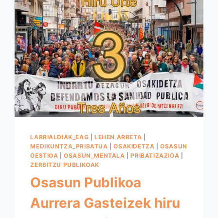
LARRIALDIAK_EAG
|
LEHEN ARRETA
|
MEDIKUNTZA_PRIBATUA
|
OSAKIDETZA
|
OSASUN
GESTIOA
|
OSASUN_MENTALA
|
PRIBATIZAZIOA
|
ZERBITZU PUBLIKOAK
Osasun Publikoa
Aurrera Gasteizek hiru