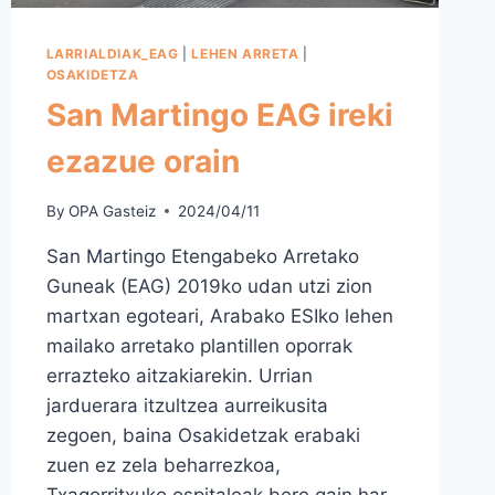
LARRIALDIAK_EAG
|
LEHEN ARRETA
|
OSAKIDETZA
San Martingo EAG ireki
ezazue orain
By
OPA Gasteiz
2024/04/11
San Martingo Etengabeko Arretako
Guneak (EAG) 2019ko udan utzi zion
martxan egoteari, Arabako ESIko lehen
mailako arretako plantillen oporrak
errazteko aitzakiarekin. Urrian
jarduerara itzultzea aurreikusita
zegoen, baina Osakidetzak erabaki
zuen ez zela beharrezkoa,
Txagorritxuko ospitaleak bere gain har