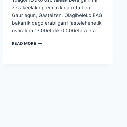
zezakeelako premiazko arreta hori.
Gaur egun, Gasteizen, Olagibeleko EAG
bakarrik dago erabilgarri (astelehenetik
ostiralera 17:00etatik 00:00etara eta…
SAN
READ MORE
MARTINGO
EAG
IREKI
EZAZUE
ORAIN