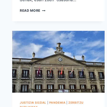
ASKI
READ MORE
DA
BETE
GABEKO
PROMESEKIN.
EGITATEEN
GARAIA
DA
JUSTIZIA SOZIAL
|
PANDEMIA
|
ZERBITZU