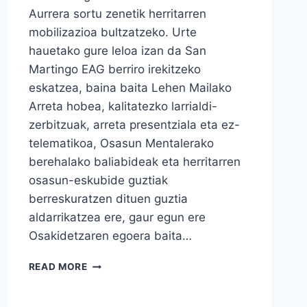
Aurrera sortu zenetik herritarren
mobilizazioa bultzatzeko. Urte
hauetako gure leloa izan da San
Martingo EAG berriro irekitzeko
eskatzea, baina baita Lehen Mailako
Arreta hobea, kalitatezko larrialdi-
zerbitzuak, arreta presentziala eta ez-
telematikoa, Osasun Mentalerako
berehalako baliabideak eta herritarren
osasun-eskubide guztiak
berreskuratzen dituen guztia
aldarrikatzea ere, gaur egun ere
Osakidetzaren egoera baita…
HERRI
READ MORE
BATZARRA