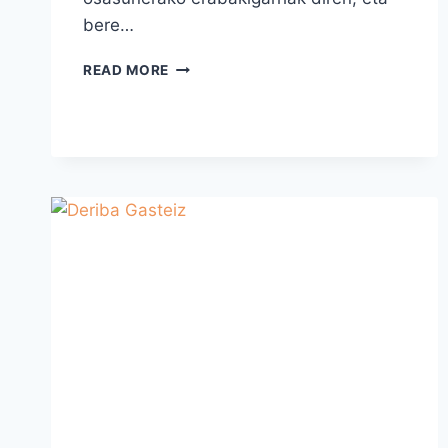
bere…
UDALGINTZA
READ MORE
ETA
OSASUNA