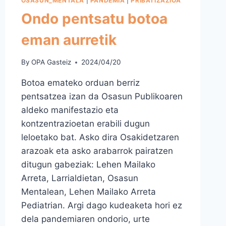
OSASUN_MENTALA
|
PANDEMIA
|
PRIBATIZAZIOA
Ondo pentsatu botoa
eman aurretik
By
OPA Gasteiz
2024/04/20
Botoa emateko orduan berriz
pentsatzea izan da Osasun Publikoaren
aldeko manifestazio eta
kontzentrazioetan erabili dugun
leloetako bat. Asko dira Osakidetzaren
arazoak eta asko arabarrok pairatzen
ditugun gabeziak: Lehen Mailako
Arreta, Larrialdietan, Osasun
Mentalean, Lehen Mailako Arreta
Pediatrian. Argi dago kudeaketa hori ez
dela pandemiaren ondorio, urte