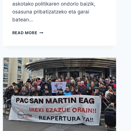
askotako politikaren ondorio baizik,
osasuna pribatizatzeko eta garai
batean…
ONDO
READ MORE
PENTSATU
BOTOA
EMAN
AURRETIK