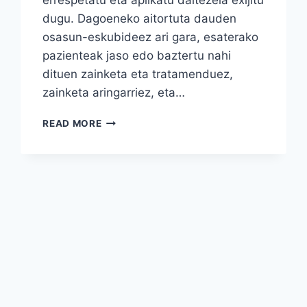
dugu. Dagoeneko aitortuta dauden
osasun-eskubideez ari gara, esaterako
pazienteak jaso edo baztertu nahi
dituen zainketa eta tratamenduez,
zainketa aringarriez, eta…
DUINTASUNEZ
READ MORE
HILTZEKO
ESKUBIDEA