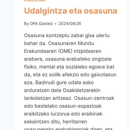
PUBLIKOAK
Udalgintza eta osasuna
By
OPA Gasteiz
2024/06/26
Osasuna kontzeptu zabal gisa ulertu
behar da. Osasunaren Mundu
Erakundearen (OME) irizpidearen
arabera, osasuna erabateko ongizate
fisiko, mental eta sozialeko egoera bat
da, eta ez soilik afekzio edo gaixotasun
eza. Badirudi gure udala asko
arduratzen dela Osakidetzarekin
lankidetzan aritzeaz. Osasun-zentroak
edo bestelako osasun-espazioak
eraikitzeko lurzorua edo eraikinak
eskaintzen ditu, herritarren
osasunerako erabakigarriak diren, eta