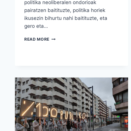
politika neoliberalen ondorioak
pairatzen baitituzte, politika horiek
ikusezin bihurtu nahi baitituzte, eta
gero eta…
DERIBA
READ MORE
GASTEIZ.
ZAINKETAK
ETA
OSASUNA.