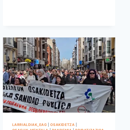
LARRIALDIAK_EAG
|
OSAKIDETZA
|