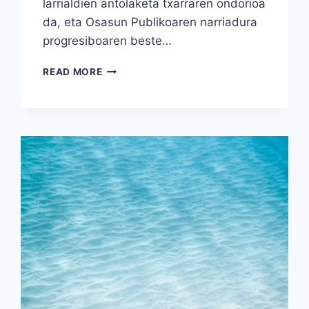
larrialdien antolaketa txarraren ondorioa
da, eta Osasun Publikoaren narriadura
progresiboaren beste…
TXAGORRITXUKO
READ MORE
LARRIALDIEN
KOLAPSOA