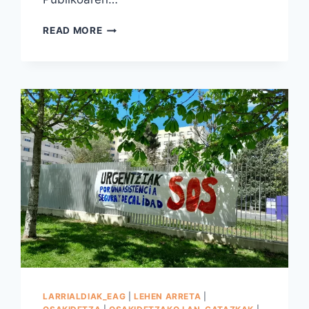
OSASUN
READ MORE
PUBLIKOA
AURRERA
GASTEIZEK
HIRU
URTE
BETE
DITU
LARRIALDIAK_EAG
|
LEHEN ARRETA
|