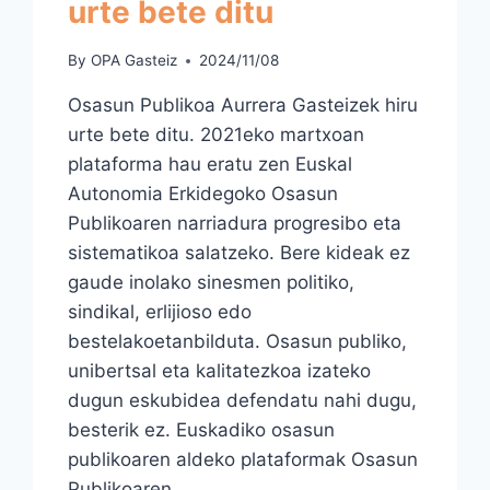
urte bete ditu
By
OPA Gasteiz
2024/11/08
Osasun Publikoa Aurrera Gasteizek hiru
urte bete ditu. 2021eko martxoan
plataforma hau eratu zen Euskal
Autonomia Erkidegoko Osasun
Publikoaren narriadura progresibo eta
sistematikoa salatzeko. Bere kideak ez
gaude inolako sinesmen politiko,
sindikal, erlijioso edo
bestelakoetanbilduta. Osasun publiko,
unibertsal eta kalitatezkoa izateko
dugun eskubidea defendatu nahi dugu,
besterik ez. Euskadiko osasun
publikoaren aldeko plataformak Osasun
Publikoaren…