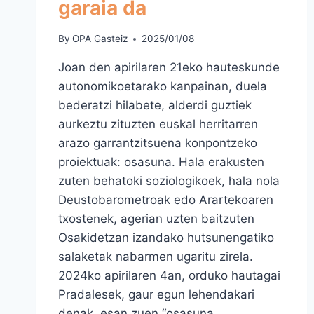
garaia da
By
OPA Gasteiz
2025/01/08
Joan den apirilaren 21eko hauteskunde
autonomikoetarako kanpainan, duela
bederatzi hilabete, alderdi guztiek
aurkeztu zituzten euskal herritarren
arazo garrantzitsuena konpontzeko
proiektuak: osasuna. Hala erakusten
zuten behatoki soziologikoek, hala nola
Deustobarometroak edo Arartekoaren
txostenek, agerian uzten baitzuten
Osakidetzan izandako hutsunengatiko
salaketak nabarmen ugaritu zirela.
2024ko apirilaren 4an, orduko hautagai
Pradalesek, gaur egun lehendakari
denak, esan zuen “osasuna…