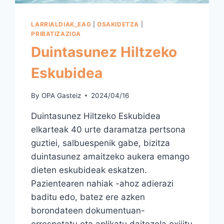
LARRIALDIAK_EAG
|
OSAKIDETZA
|
PRIBATIZAZIOA
Duintasunez Hiltzeko
Eskubidea
By
OPA Gasteiz
2024/04/16
Duintasunez Hiltzeko Eskubidea
elkarteak 40 urte daramatza pertsona
guztiei, salbuespenik gabe, bizitza
duintasunez amaitzeko aukera emango
dieten eskubideak eskatzen.
Pazientearen nahiak -ahoz adierazi
baditu edo, batez ere azken
borondateen dokumentuan-
errespetatu eta aplikatu daitezela exijitu