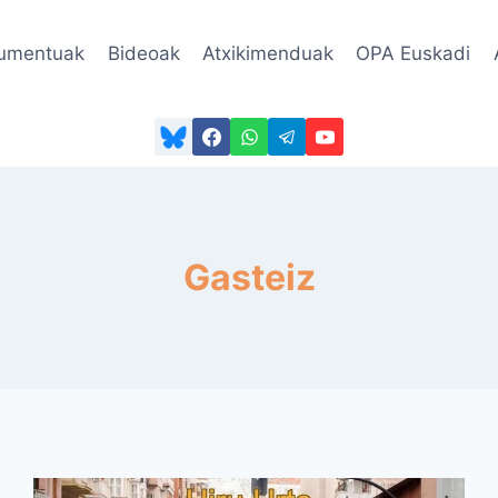
umentuak
Bideoak
Atxikimenduak
OPA Euskadi
Gasteiz