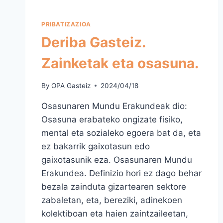
PRIBATIZAZIOA
Deriba Gasteiz.
Zainketak eta osasuna.
By
OPA Gasteiz
2024/04/18
Osasunaren Mundu Erakundeak dio:
Osasuna erabateko ongizate fisiko,
mental eta sozialeko egoera bat da, eta
ez bakarrik gaixotasun edo
gaixotasunik eza. Osasunaren Mundu
Erakundea. Definizio hori ez dago behar
bezala zainduta gizartearen sektore
zabaletan, eta, bereziki, adinekoen
kolektiboan eta haien zaintzaileetan,