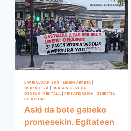
LARRIALDIAK_EAG
|
LEHEN ARRETA
|
OSAKIDETZA
|
OSASUN GESTIOA
|
OSASUN_MENTALA
|
PRIBATIZAZIOA
|
ZERBITZU
PUBLIKOAK
Aski da bete gabeko
promesekin. Egitateen