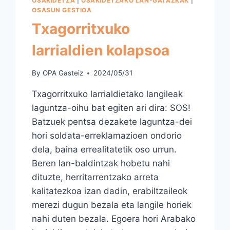
OSAKIDETZA
|
OSAKIDETZAKO LAN-GATAZKAK
|
OSASUN GESTIOA
Txagorritxuko
larrialdien kolapsoa
By
OPA Gasteiz
2024/05/31
Txagorritxuko larrialdietako langileak
laguntza-oihu bat egiten ari dira: SOS!
Batzuek pentsa dezakete laguntza-dei
hori soldata-erreklamazioen ondorio
dela, baina errealitatetik oso urrun.
Beren lan-baldintzak hobetu nahi
dituzte, herritarrentzako arreta
kalitatezkoa izan dadin, erabiltzaileok
merezi dugun bezala eta langile horiek
nahi duten bezala. Egoera hori Arabako