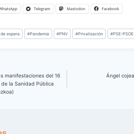
WhatsApp
Telegram
Mastodon
Facebook
s de espera
#
Pandemia
#
PNV
#
Privatización
#
PSE-PSOE
as manifestaciones del 16
Ángel coje
de la Sanidad Pública
uzkoa)
es