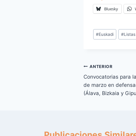
Bluesky
Etiquetas
#
Euskadi
#
Lista
de
la
entrada:
Navegación
ANTERIOR
Convocatorias para l
de
de marzo en defensa 
entradas
(Álava, Bizkaia y Gip
Publicaciones Similar