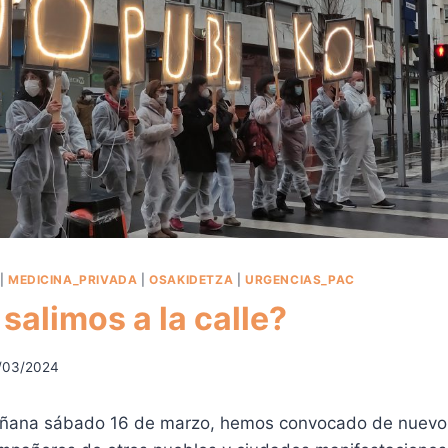
|
MEDICINA_PRIVADA
|
OSAKIDETZA
|
URGENCIAS_PAC
salimos a la calle?
/03/2024
ñana sábado 16 de marzo, hemos convocado de nuevo 