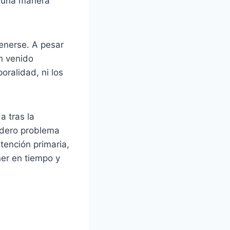
e una manera
enerse. A pesar
n venido
ralidad, ni los
 tras la
adero problema
tención primaria,
ner en tiempo y