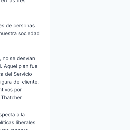
en las tres
les de personas
 nuestra sociedad
, no se desvían
. Aquel plan fue
a del Servicio
gura del cliente,
ntivos por
 Thatcher.
specta a la
íticas liberales