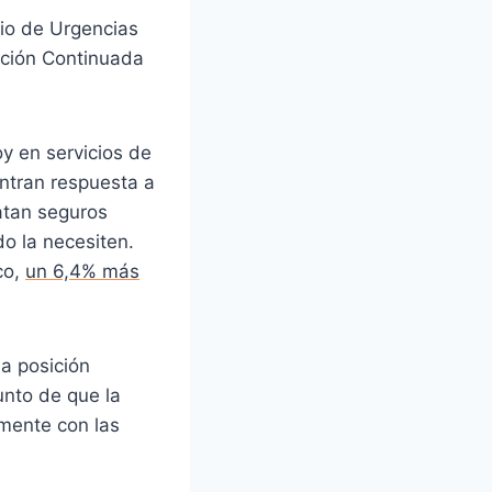
cio de Urgencias
nción Continuada
y en servicios de
ntran respuesta a
atan seguros
o la necesiten.
co,
un 6,4% más
na posición
unto de que la
emente con las