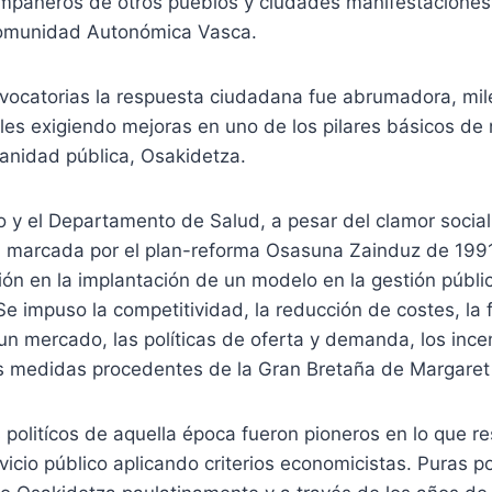
pañeros de otros pueblos y ciudades manifestaciones 
Comunidad Autonómica Vasca.
nvocatorias la respuesta ciudadana fue abrumadora, mi
lles exigiendo mejoras en uno de los pilares básicos de
sanidad pública, Osakidetza.
 y el Departamento de Salud, a pesar del clamor social
ta marcada por el plan-reforma Osasuna Zainduz de 1991
xión en la implantación de un modelo en la gestión públic
e impuso la competitividad, la reducción de costes, la fi
n mercado, las políticas de oferta y demanda, los ince
as medidas procedentes de la Gran Bretaña de Margaret
politícos de aquella época fueron pioneros en lo que re
icio público aplicando criterios economicistas. Puras pol