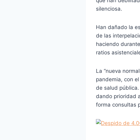
que han debilita
silenciosa.
Han dañado la es
de las interpelac
haciendo durante
ratios asistencial
La “nueva normal
pandemia, con e
de salud pública.
dando prioridad a
forma consultas p