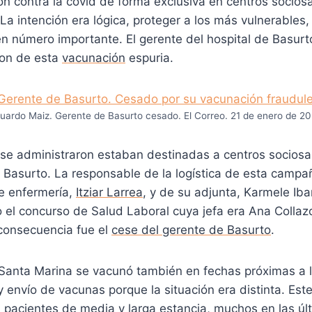
ión contra la covid de forma exclusiva en centros sociosa
. La intención era lógica, proteger a los más vulnerables,
en número importante. El gerente del hospital de Basurt
ron de esta
vacunación
espuria.
uardo Maiz. Gerente de Basurto cesado. El Correo. 21 de enero de 20
se administraron estaban destinadas a centros sociosan
I Basurto. La responsable de la logística de esta camp
de enfermería,
Itziar Larrea
, y de su adjunta, Karmele Ibar
o el concurso de Salud Laboral cuya jefa era Ana Colla
 consecuencia fue el
cese del gerente de Basurto
.
e Santa Marina se vacunó también en fechas próximas a 
y envío de vacunas porque la situación era distinta. Este
a pacientes de media y larga estancia, muchos en las ú