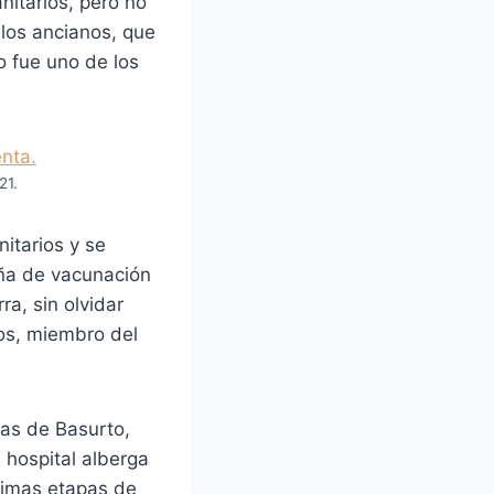
nitarios, pero no
 los ancianos, que
o fue uno de los
21.
itarios y se
aña de vacunación
ra, sin olvidar
zos, miembro del
las de Basurto,
 hospital alberga
ltimas etapas de