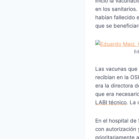
inició la vacunac
en los sanitarios
habían fallecido 
que se beneficia
Ed
Las vacunas que 
recibían en la OS
era la directora 
que era necesari
LABI técnico
. La
En el hospital d
con autorización 
prioritariamente 