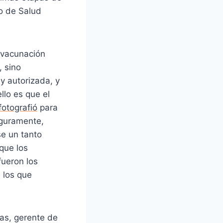
to de Salud
 vacunación
, sino
y autorizada, y
llo es que el
fotografió
para
eguramente,
e un tanto
nque los
fueron los
a los que
as, gerente de