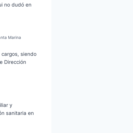
ui no dudó en
anta Marina
s cargos, siendo
e Dirección
iar y
n sanitaria en