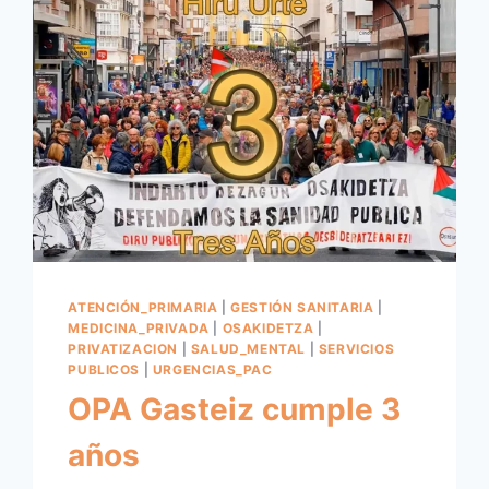
ATENCIÓN_PRIMARIA
|
GESTIÓN SANITARIA
|
MEDICINA_PRIVADA
|
OSAKIDETZA
|
PRIVATIZACION
|
SALUD_MENTAL
|
SERVICIOS
PUBLICOS
|
URGENCIAS_PAC
OPA Gasteiz cumple 3
años