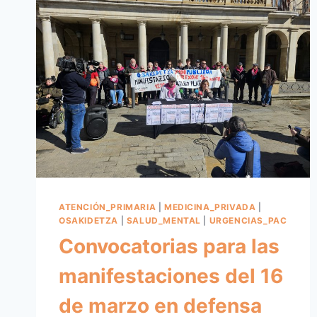
ATENCIÓN_PRIMARIA
|
MEDICINA_PRIVADA
|
OSAKIDETZA
|
SALUD_MENTAL
|
URGENCIAS_PAC
Convocatorias para las
manifestaciones del 16
de marzo en defensa