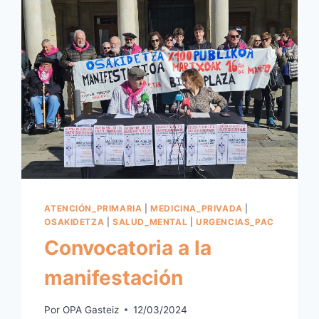
ATENCIÓN_PRIMARIA
|
MEDICINA_PRIVADA
|
OSAKIDETZA
|
SALUD_MENTAL
|
URGENCIAS_PAC
Convocatoria a la
manifestación
Por
OPA Gasteiz
12/03/2024