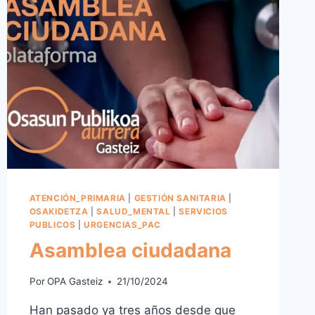
ATENCIÓN_PRIMARIA
|
GESTIÓN SANITARIA
|
OSAKIDETZA
|
SALUD_MENTAL
|
SERVICIOS
PUBLICOS
|
URGENCIAS_PAC
Asamblea ciudadana
Por
OPA Gasteiz
21/10/2024
Han pasado ya tres años desde que