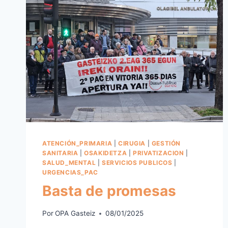
ATENCIÓN_PRIMARIA
|
CIRUGIA
|
GESTIÓN
SANITARIA
|
OSAKIDETZA
|
PRIVATIZACION
|
SALUD_MENTAL
|
SERVICIOS PUBLICOS
|
URGENCIAS_PAC
Basta de promesas
Por
OPA Gasteiz
08/01/2025