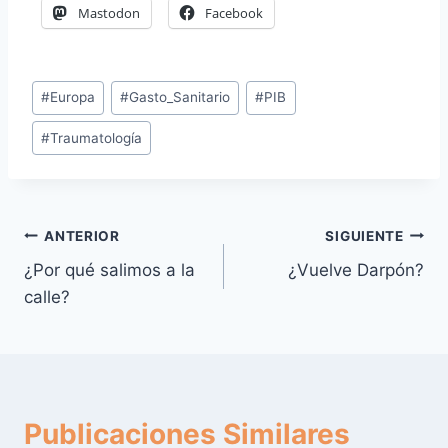
Mastodon
Facebook
Etiquetas
#
Europa
#
Gasto_Sanitario
#
PIB
de
#
Traumatología
la
entrada:
Navegación
ANTERIOR
SIGUIENTE
¿Por qué salimos a la
¿Vuelve Darpón?
de
calle?
entradas
Publicaciones Similares