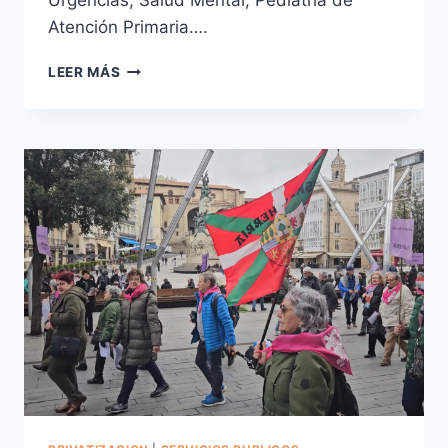
Urgencias, Salud Mental, Pediatría de
Atención Primaria….
REPENSAR
LEER MÁS
A
LA
HORA
DE
VOTAR