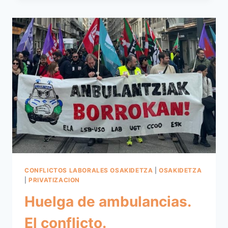
EN
SANIDAD:
INVERSIÓN
VS
REVERSIÓN
CONFLICTOS LABORALES OSAKIDETZA
|
OSAKIDETZA
|
PRIVATIZACION
Huelga de ambulancias.
El conflicto.