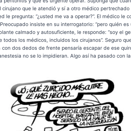
a peritonitis y que es urgente operar. Suponga que cua
l cirujano que le atendió y sí a otro médico pertrechado 
ed le pregunta: “¿usted me va a operar?”. El médico le c
Preocupado insiste en su interrogatorio: “pero quién es 
ante calmado y autosuficiente, le responde: “soy el ge
de todos los médicos, incluidos los cirujanos”. Seguro qu
 con dos dedos de frente pensaría escapar de ese quiró
anestesia no se lo impidieran. Algo así ha pasado con la