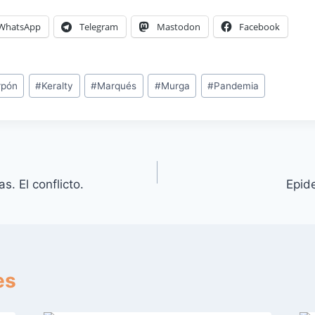
WhatsApp
Telegram
Mastodon
Facebook
rpón
#
Keralty
#
Marqués
#
Murga
#
Pandemia
. El conflicto.
Epid
es