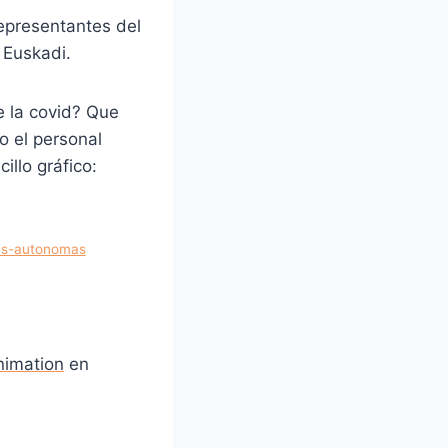
representantes del
 Euskadi.
 la covid? Que
o el personal
illo gráfico:
es-autonomas
nimation
en