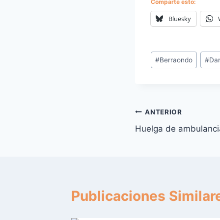
Comparte esto:
Bluesky
Etiquetas
#
Berraondo
#
Da
de
la
entrada:
Navegación
ANTERIOR
Huelga de ambulancias
de
entradas
Publicaciones Similar