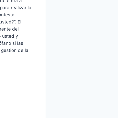
ndo entra a
para realizar la
ontesta
usted?”. El
rente del
e usted y
fano si las
 gestión de la