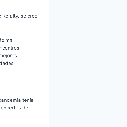
de
Keralty
, se creó
máxima
e centros
 mejores
edades
 pandemia tenía
s expertos del