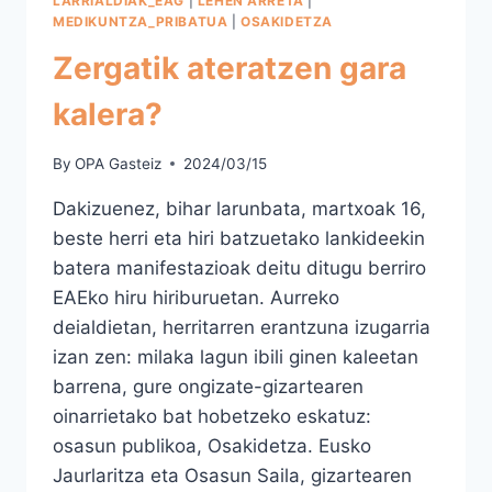
LARRIALDIAK_EAG
|
LEHEN ARRETA
|
MEDIKUNTZA_PRIBATUA
|
OSAKIDETZA
Zergatik ateratzen gara
kalera?
By
OPA Gasteiz
2024/03/15
Dakizuenez, bihar larunbata, martxoak 16,
beste herri eta hiri batzuetako lankideekin
batera manifestazioak deitu ditugu berriro
EAEko hiru hiriburuetan. Aurreko
deialdietan, herritarren erantzuna izugarria
izan zen: milaka lagun ibili ginen kaleetan
barrena, gure ongizate-gizartearen
oinarrietako bat hobetzeko eskatuz:
osasun publikoa, Osakidetza. Eusko
Jaurlaritza eta Osasun Saila, gizartearen