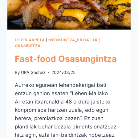
LEHEN ARRETA
|
MEDIKUNTZA_PRIBATUA
|
OSAKIDETZA
Fast-food Osasungintza
By
OPA Gasteiz
2024/03/25
Aurreko egunean lehendakarigai bati
entzun genion esaten “Lehen Mailako
Arretan itxaronaldia 48 ordura jaisteko
konpromisoa hartzen zuela, edo egun
berera, premiazkoa bazen”. Ez zuen
plantillak behar bezala dimentsionatzeaz
hitz egin, ezta lan-baldintzak hobetzeaz