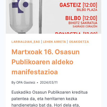
LARRIALDIAK_EAG
|
LEHEN ARRETA
|
OSAKIDETZA
Martxoak 16. Osasun
Publikoaren aldeko
manifestazioa
By
OPA Gasteiz
2024/03/11
Euskadiko Osasun Publikoaren kreditua
patentea da, eta herritarren kezka
handienetako bat da. Hori dela eta,