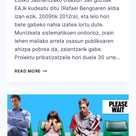
Eusko Jaurlaritzako Osasun Sail guztiak
EAJk kudeatu ditu (Rafael Bengoaren aldia
izan ezik, 2009tik 2012ra), eta lelo hori
bete gabeko nahia izatea lortu dute.
Murrizketa sistematikoen ondorioz, orain
lehen mailako arreta osasun publikoaren
ahizpa pobrea da, zalantzarik gabe.
Proiektu pribatizatzaile hori duela 30 urte…
LEHEN
READ MORE
MAILAKO
ARRETA,
LEHENEGOA