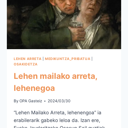
LEHEN ARRETA
|
MEDIKUNTZA_PRIBATUA
|
OSAKIDETZA
Lehen mailako arreta,
lehenegoa
By
OPA Gasteiz
2024/03/30
“Lehen Mailako Arreta, lehenengoa” ia
erabilerarik gabeko leloa da. Izan ere,