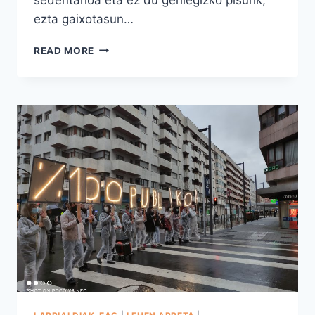
ezta gaixotasun…
ANGEL
READ MORE
HERREN
EGITEN
DU,
OSAKIDETZAK
ERE
BAI