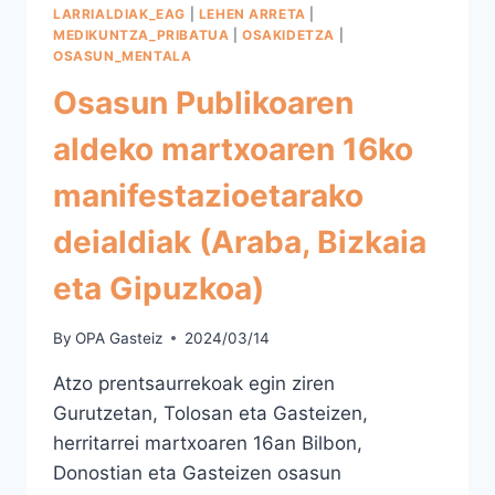
LARRIALDIAK_EAG
|
LEHEN ARRETA
|
MEDIKUNTZA_PRIBATUA
|
OSAKIDETZA
|
OSASUN_MENTALA
Osasun Publikoaren
aldeko martxoaren 16ko
manifestazioetarako
deialdiak (Araba, Bizkaia
eta Gipuzkoa)
By
OPA Gasteiz
2024/03/14
Atzo prentsaurrekoak egin ziren
Gurutzetan, Tolosan eta Gasteizen,
herritarrei martxoaren 16an Bilbon,
Donostian eta Gasteizen osasun