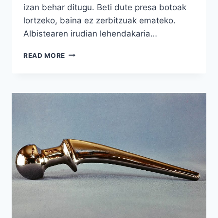
izan behar ditugu. Beti dute presa botoak
lortzeko, baina ez zerbitzuak emateko.
Albistearen irudian lehendakaria…
DARPON
READ MORE
ITZULI
DA?