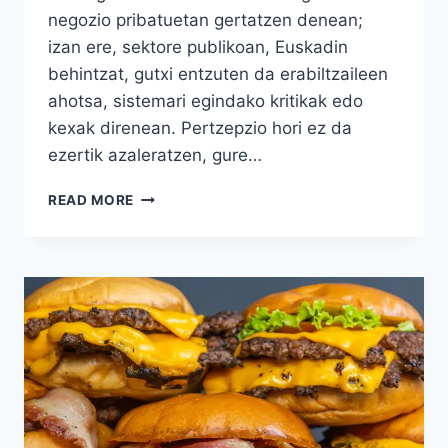
negozio pribatuetan gertatzen denean;
izan ere, sektore publikoan, Euskadin
behintzat, gutxi entzuten da erabiltzaileen
ahotsa, sistemari egindako kritikak edo
kexak direnean. Pertzepzio hori ez da
ezertik azaleratzen, gure…
BEZEROAK
READ MORE
BETI
AL
DU
ARRAZOIA