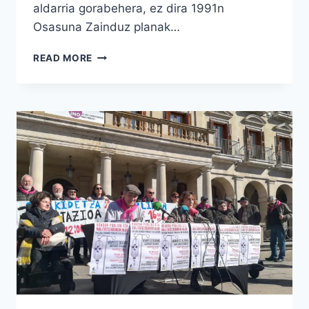
aldarria gorabehera, ez dira 1991n
Osasuna Zainduz planak…
ZERGATIK
READ MORE
ATERATZEN
GARA
KALERA?