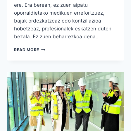
ere. Era berean, ez zuen aipatu
oporraldietako medikuen errefortzuez,
bajak ordezkatzeaz edo kontziliazioa
hobetzeaz, profesionalek eskatzen duten
bezala. Ez zuen beharrezkoa dena…
FAST-
READ MORE
FOOD
OSASUNGINTZA