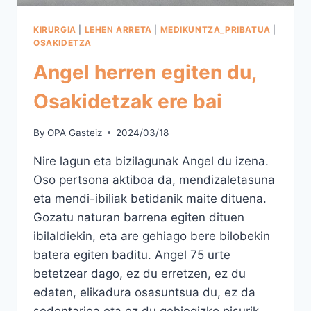
KIRURGIA
|
LEHEN ARRETA
|
MEDIKUNTZA_PRIBATUA
|
OSAKIDETZA
Angel herren egiten du,
Osakidetzak ere bai
By
OPA Gasteiz
2024/03/18
Nire lagun eta bizilagunak Angel du izena.
Oso pertsona aktiboa da, mendizaletasuna
eta mendi-ibiliak betidanik maite dituena.
Gozatu naturan barrena egiten dituen
ibilaldiekin, eta are gehiago bere bilobekin
batera egiten baditu. Angel 75 urte
betetzear dago, ez du erretzen, ez du
edaten, elikadura osasuntsua du, ez da
sedentarioa eta ez du gehiegizko pisurik,