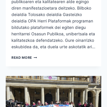
publikoaren eta kalitatearen alde egingo
diren manifestazioetara deitzeko. Bilboko
deialdia Tolosako deialdia Gasteizko
deialdia OPA Herri Plataformak programan
bildutako plataformek dei egiten diegu
herritarrei Osasun Publikoa, unibertsala eta
kalitatezkoa defendatzeko. Gure oinarrizko
eskubidea da, eta duela urte askotatik ari…
OSASUN
READ MORE
PUBLIKOAREN
ALDEKO
MARTXOAREN
16KO
MANIFESTAZIOETARAKO
DEIALDIAK
(ARABA,
BIZKAIA
ETA
GIPUZKOA)