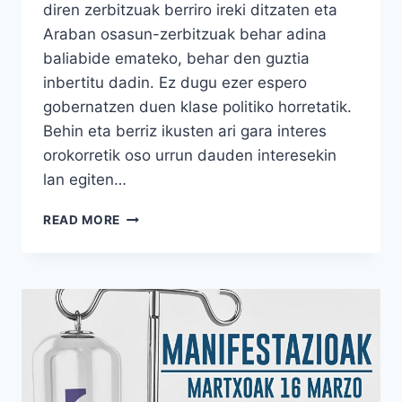
diren zerbitzuak berriro ireki ditzaten eta
Araban osasun-zerbitzuak behar adina
baliabide emateko, behar den guztia
inbertitu dadin. Ez dugu ezer espero
gobernatzen duen klase politiko horretatik.
Behin eta berriz ikusten ari gara interes
orokorretik oso urrun dauden interesekin
lan egiten…
MANIFESTAZIORAKO
READ MORE
DEIALDIA