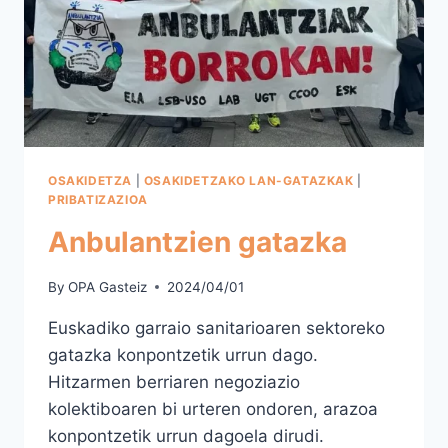
OSAKIDETZA
|
OSAKIDETZAKO LAN-GATAZKAK
|
PRIBATIZAZIOA
Anbulantzien gatazka
By
OPA Gasteiz
2024/04/01
Euskadiko garraio sanitarioaren sektoreko
gatazka konpontzetik urrun dago.
Hitzarmen berriaren negoziazio
kolektiboaren bi urteren ondoren, arazoa
konpontzetik urrun dagoela dirudi.