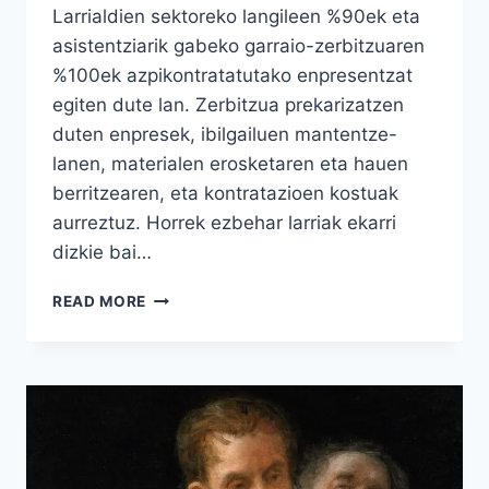
Larrialdien sektoreko langileen %90ek eta
asistentziarik gabeko garraio-zerbitzuaren
%100ek azpikontratatutako enpresentzat
egiten dute lan. Zerbitzua prekarizatzen
duten enpresek, ibilgailuen mantentze-
lanen, materialen erosketaren eta hauen
berritzearen, eta kontratazioen kostuak
aurreztuz. Horrek ezbehar larriak ekarri
dizkie bai…
ANBULANTZIEN
READ MORE
GATAZKA