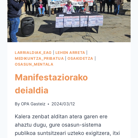
LARRIALDIAK_EAG
|
LEHEN ARRETA
|
MEDIKUNTZA_PRIBATUA
|
OSAKIDETZA
|
OSASUN_MENTALA
Manifestaziorako
deialdia
By
OPA Gasteiz
2024/03/12
Kalera zenbat alditan atera garen ere
ahaztu dugu, gure osasun-sistema
publikoa suntsitzeari uzteko exigitzera, itxi