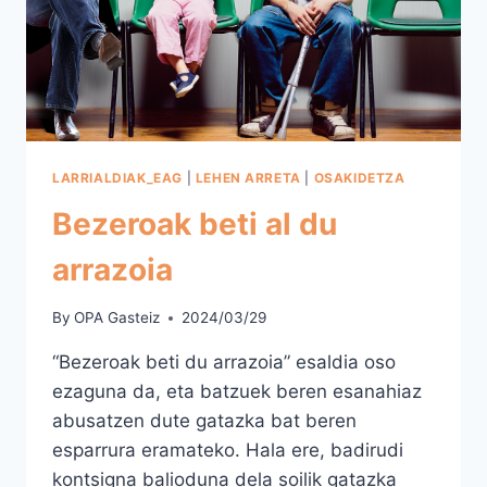
LARRIALDIAK_EAG
|
LEHEN ARRETA
|
OSAKIDETZA
Bezeroak beti al du
arrazoia
By
OPA Gasteiz
2024/03/29
“Bezeroak beti du arrazoia” esaldia oso
ezaguna da, eta batzuek beren esanahiaz
abusatzen dute gatazka bat beren
esparrura eramateko. Hala ere, badirudi
kontsigna balioduna dela soilik gatazka