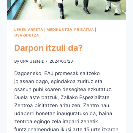
LEHEN ARRETA
|
MEDIKUNTZA_PRIBATUA
|
OSAKIDETZA
Darpon itzuli da?
By
OPA Gasteiz
2024/03/20
Dagoeneko, EAJ promesak saltzeko
jolasean dago, egindakoa zurituz eta
osasun publikoaren desegitea ezkutatuz.
Duela aste batzuk, Zallako Espezialitate
Zentroa bisitatzen aritu zen. Zentro hau
udaberri honetan inauguratuko da, baina
zentroa egingo zela iragarri zenetik
funtzionamenduan ikusi arte 15 urte itxaron