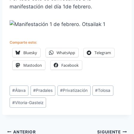
manifestación del día 1de febrero.
Comparte esto:
Bluesky
WhatsApp
Telegram
Mastodon
Facebook
Etiquetas
#
Álava
#
Pradales
#
Privatización
#
Tolosa
de
#
Vitoria-Gasteiz
la
entrada:
Navegación
ANTERIOR
SIGUIENTE