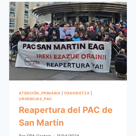
AÑOS
ATENCIÓN_PRIMARIA
|
OSAKIDETZA
|
URGENCIAS_PAC
Reapertura del PAC de
San Martín