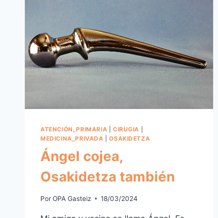
ATENCIÓN_PRIMARIA
|
CIRUGIA
|
MEDICINA_PRIVADA
|
OSAKIDETZA
Ángel cojea,
Osakidetza también
Por
OPA Gasteiz
18/03/2024