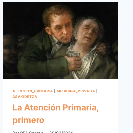
ATENCIÓN_PRIMARIA
|
MEDICINA_PRIVADA
|
OSAKIDETZA
La Atención Primaria,
primero