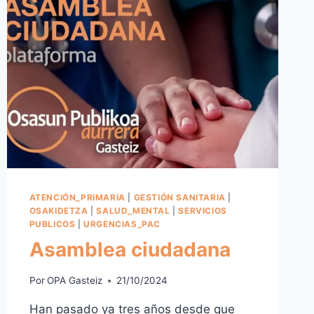
ATENCIÓN_PRIMARIA
|
GESTIÓN SANITARIA
|
OSAKIDETZA
|
SALUD_MENTAL
|
SERVICIOS
PUBLICOS
|
URGENCIAS_PAC
Asamblea ciudadana
Por
OPA Gasteiz
21/10/2024
Han pasado ya tres años desde que