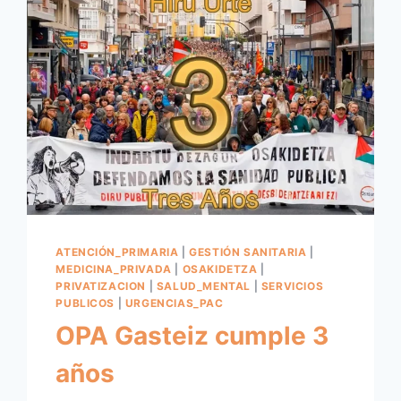
ATENCIÓN_PRIMARIA
|
GESTIÓN SANITARIA
|
MEDICINA_PRIVADA
|
OSAKIDETZA
|
PRIVATIZACION
|
SALUD_MENTAL
|
SERVICIOS
PUBLICOS
|
URGENCIAS_PAC
OPA Gasteiz cumple 3
años