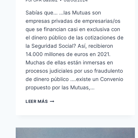
Por
OPA Gasteiz
08/06/2024
Sabías que… …las Mutuas son
empresas privadas de empresarias/os
que se financian casi en exclusiva con
el dinero público de las cotizaciones de
la Seguridad Social? Así, recibieron
14.000 millones de euros en 2021.
Muchas de ellas están inmersas en
procesos judiciales por uso fraudulento
de dinero público ….existe un Convenio
propuesto por las Mutuas,…
MUTUAS.
LEER MÁS
EL
NEGOCIO
DE
LA
SALUD