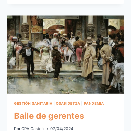
DE
LOS
DIOSES
GESTIÓN SANITARIA
|
OSAKIDETZA
|
PANDEMIA
Baile de gerentes
Por
OPA Gasteiz
07/04/2024