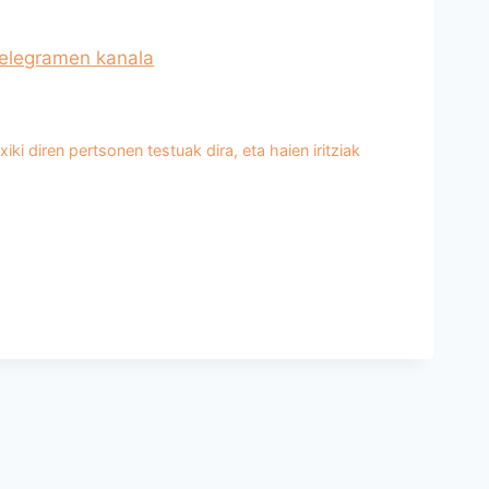
 diren pertsonen testuak dira, eta haien iritziak