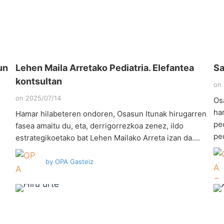
un
Lehen Maila Arretako Pediatria. Elefantea
Sa
kontsultan
on
on
2025/07/14
Os
ha
Hamar hilabeteren ondoren, Osasun Itunak hirugarren
pe
fasea amaitu du, eta, derrigorrezkoa zenez, ildo
pe
estrategikoetako bat Lehen Mailako Arreta izan da….
by
OPA Gasteiz