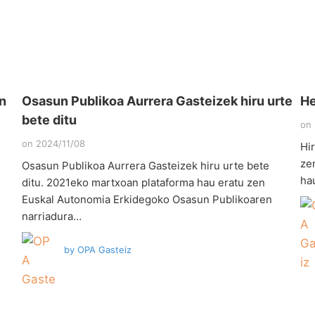
n
Osasun Publikoa Aurrera Gasteizek hiru urte
He
bete ditu
on
on
2024/11/08
Hi
ze
Osasun Publikoa Aurrera Gasteizek hiru urte bete
ha
ditu. 2021eko martxoan plataforma hau eratu zen
Euskal Autonomia Erkidegoko Osasun Publikoaren
narriadura…
by
OPA Gasteiz