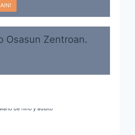
AIN!
go Osasun Zentroan.