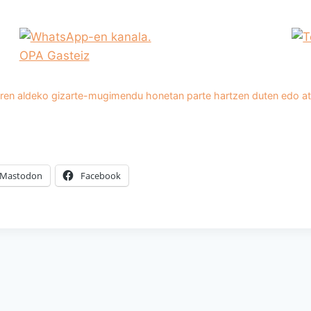
en aldeko gizarte-mugimendu honetan parte hartzen duten edo atxiki
Mastodon
Facebook