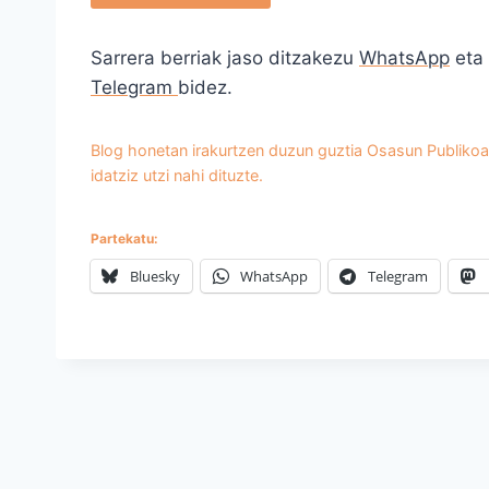
Sarrera berriak jaso ditzakezu
WhatsApp
eta
Telegram
bidez.
Blog honetan irakurtzen duzun guztia Osasun Publikoar
idatziz utzi nahi dituzte.
Partekatu:
Bluesky
WhatsApp
Telegram