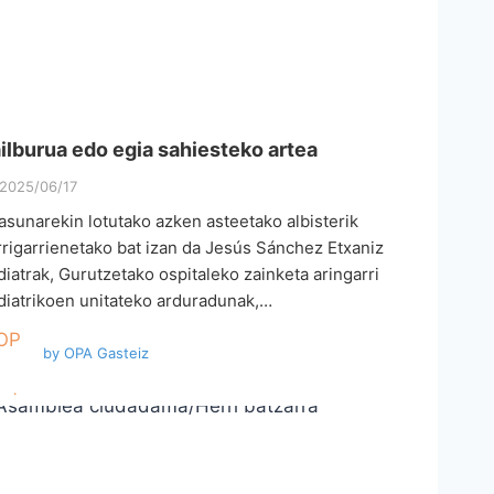
ilburua edo egia sahiesteko artea
2025/06/17
asunarekin lotutako azken asteetako albisterik
rrigarrienetako bat izan da Jesús Sánchez Etxaniz
diatrak, Gurutzetako ospitaleko zainketa aringarri
diatrikoen unitateko arduradunak,…
by
OPA Gasteiz