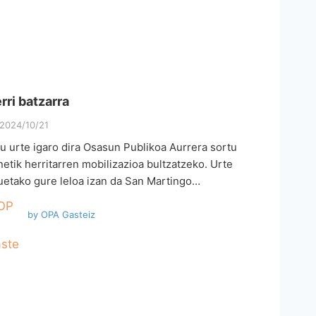
rri batzarra
2024/10/21
ru urte igaro dira Osasun Publikoa Aurrera sortu
netik herritarren mobilizazioa bultzatzeko. Urte
uetako gure leloa izan da San Martingo…
by
OPA Gasteiz