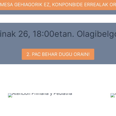
MESA GEHIAGORIK EZ, KONPONBIDE ERREALAK OR
inak 26, 18:00etan. Olagibel
2. PAC BEHAR DUGU ORAIN!