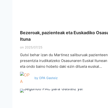
Bezeroak, pazienteak eta Euskadiko Osas
Ituna
on
2025/07/25
Gutxi behar izan du Martinez sailburuak pazienteen
presentzia irudikatzeko Osasunaren Euskal Itunean
eta ondo baino hobeto daki ezin dituela euskal…
by
OPA Gasteiz