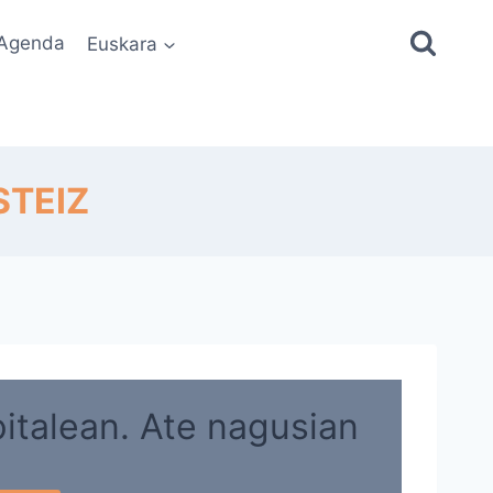
Agenda
Euskara
STEIZ
pitalean. Ate nagusian