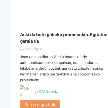
Aski da bete gabeko promesekin. Egitatee
garaia da
on
2025/01/08
Joan den apirilaren 21eko hauteskunde
autonomikoetarako kanpainan, duela bederatzi
hilabete, alderdi guztiek aurkeztu zituzten euskal
herritarren arazo garrantzitsuena konpontzeko
proiektuak:…
by
OPA Gasteiz
Sarrera guztiak