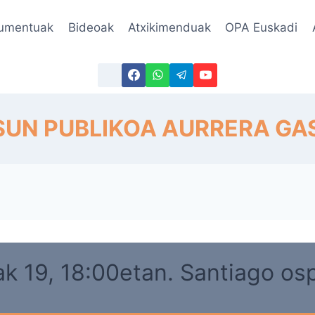
umentuak
Bideoak
Atxikimenduak
OPA Euskadi
UN PUBLIKOA AURRERA GA
k 19, 18:00etan. Santiago os