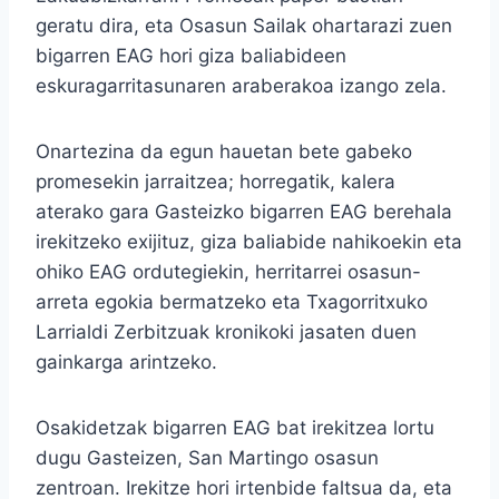
geratu dira, eta Osasun Sailak ohartarazi zuen
bigarren EAG hori giza baliabideen
eskuragarritasunaren araberakoa izango zela.
Onartezina da egun hauetan bete gabeko
promesekin jarraitzea; horregatik, kalera
aterako gara Gasteizko bigarren EAG berehala
irekitzeko exijituz, giza baliabide nahikoekin eta
ohiko EAG ordutegiekin, herritarrei osasun-
arreta egokia bermatzeko eta Txagorritxuko
Larrialdi Zerbitzuak kronikoki jasaten duen
gainkarga arintzeko.
Osakidetzak bigarren EAG bat irekitzea lortu
dugu Gasteizen, San Martingo osasun
zentroan. Irekitze hori irtenbide faltsua da, eta