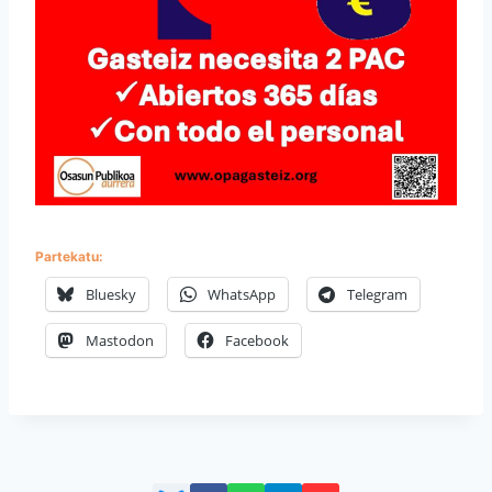
Partekatu:
Bluesky
WhatsApp
Telegram
Mastodon
Facebook