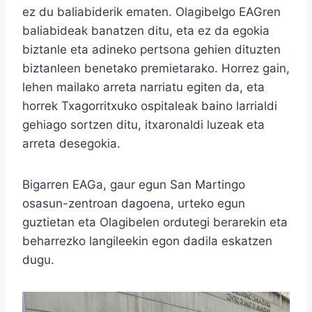
ez du baliabiderik ematen. Olagibelgo EAGren
baliabideak banatzen ditu, eta ez da egokia
biztanle eta adineko pertsona gehien dituzten
biztanleen benetako premietarako. Horrez gain,
lehen mailako arreta narriatu egiten da, eta
horrek Txagorritxuko ospitaleak baino larrialdi
gehiago sortzen ditu, itxaronaldi luzeak eta
arreta desegokia.
Bigarren EAGa, gaur egun San Martingo
osasun-zentroan dagoena, urteko egun
guztietan eta Olagibelen ordutegi berarekin eta
beharrezko langileekin egon dadila eskatzen
dugu.