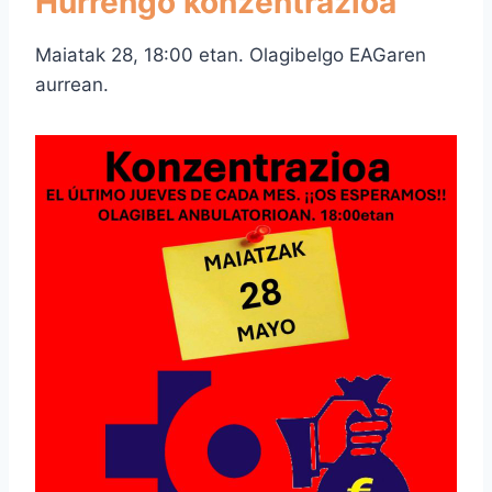
Hurrengo konzentrazioa
Maiatak 28, 18:00 etan. Olagibelgo EAGaren
aurrean.