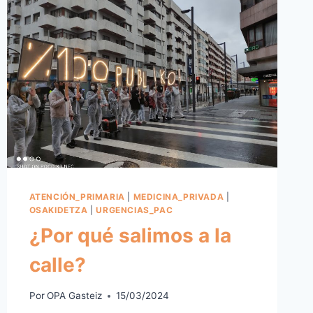
ATENCIÓN_PRIMARIA
|
MEDICINA_PRIVADA
|
OSAKIDETZA
|
URGENCIAS_PAC
¿Por qué salimos a la
calle?
Por
OPA Gasteiz
15/03/2024