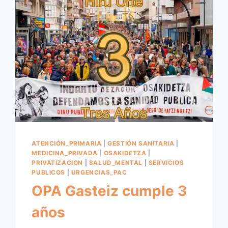
ATENCIÓN_PRIMARIA
|
GESTIÓN SANITARIA
|
MEDICINA_PRIVADA
|
OSAKIDETZA
|
PRIVATIZACION
|
SALUD_MENTAL
|
SERVICIOS
PUBLICOS
|
URGENCIAS_PAC
OPA Gasteiz cumple 3
años