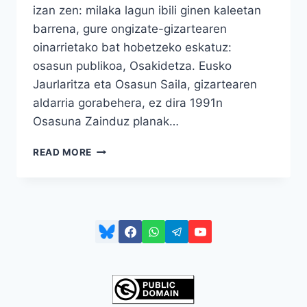
izan zen: milaka lagun ibili ginen kaleetan
barrena, gure ongizate-gizartearen
oinarrietako bat hobetzeko eskatuz:
osasun publikoa, Osakidetza. Eusko
Jaurlaritza eta Osasun Saila, gizartearen
aldarria gorabehera, ez dira 1991n
Osasuna Zainduz planak…
ZERGATIK
READ MORE
ATERATZEN
GARA
KALERA?