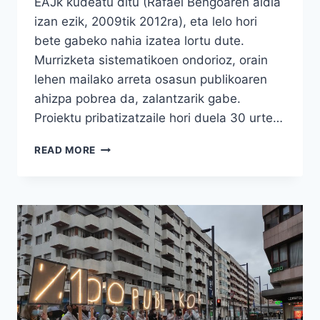
EAJk kudeatu ditu (Rafael Bengoaren aldia
izan ezik, 2009tik 2012ra), eta lelo hori
bete gabeko nahia izatea lortu dute.
Murrizketa sistematikoen ondorioz, orain
lehen mailako arreta osasun publikoaren
ahizpa pobrea da, zalantzarik gabe.
Proiektu pribatizatzaile hori duela 30 urte…
LEHEN
READ MORE
MAILAKO
ARRETA,
LEHENEGOA