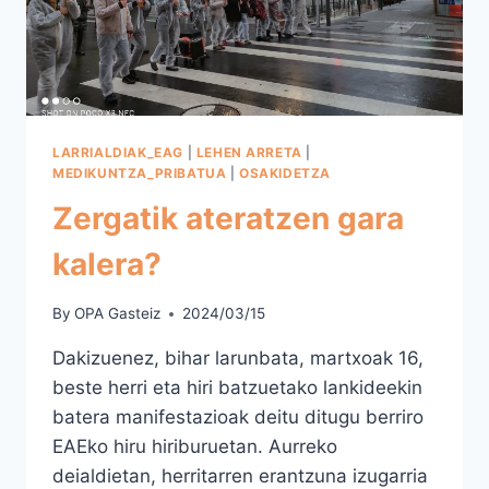
LARRIALDIAK_EAG
|
LEHEN ARRETA
|
MEDIKUNTZA_PRIBATUA
|
OSAKIDETZA
Zergatik ateratzen gara
kalera?
By
OPA Gasteiz
2024/03/15
Dakizuenez, bihar larunbata, martxoak 16,
beste herri eta hiri batzuetako lankideekin
batera manifestazioak deitu ditugu berriro
EAEko hiru hiriburuetan. Aurreko
deialdietan, herritarren erantzuna izugarria