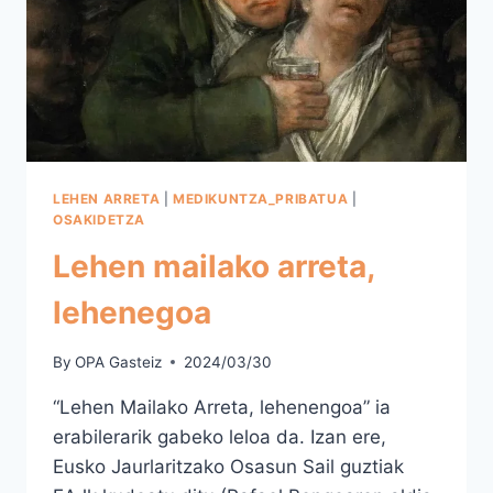
LEHEN ARRETA
|
MEDIKUNTZA_PRIBATUA
|
OSAKIDETZA
Lehen mailako arreta,
lehenegoa
By
OPA Gasteiz
2024/03/30
“Lehen Mailako Arreta, lehenengoa” ia
erabilerarik gabeko leloa da. Izan ere,
Eusko Jaurlaritzako Osasun Sail guztiak