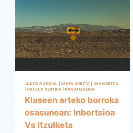
JUSTIZIA SOZIAL
|
LEHEN ARRETA
|
OSAKIDETZA
|
OSASUN GESTIOA
|
PRIBATIZAZIOA
Klaseen arteko borroka
osasunean: Inbertsioa
Vs Itzulketa