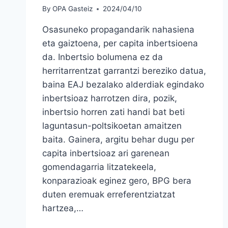
By
OPA Gasteiz
2024/04/10
Osasuneko propagandarik nahasiena
eta gaiztoena, per capita inbertsioena
da. Inbertsio bolumena ez da
herritarrentzat garrantzi bereziko datua,
baina EAJ bezalako alderdiak egindako
inbertsioaz harrotzen dira, pozik,
inbertsio horren zati handi bat beti
laguntasun-poltsikoetan amaitzen
baita. Gainera, argitu behar dugu per
capita inbertsioaz ari garenean
gomendagarria litzatekeela,
konparazioak eginez gero, BPG bera
duten eremuak erreferentziatzat
hartzea,…