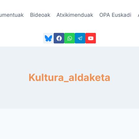
umentuak
Bideoak
Atxikimenduak
OPA Euskadi
Kultura_aldaketa