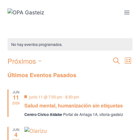
Saltar
al
contenido
No hay eventos programados.
Próximos
Na
Naveg
Buscar
Lista
Selecciona
de
de
Últimos Eventos Pasados
la
vis
fecha.
búsqu
JUN
de
11
Destacado
junio 11 @ 7:00 pm
-
8:30 pm
y
2026
Salud mental, humanización sin etiquetas
Eve
vistas
Centro Cívico Aldabe
Portal de Arriaga 1A, vitoria-gasteiz
de
JUN
4