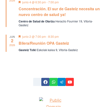
Evento
2026
Destacado
junio 4 @ 6:30 pm
-
7:00 pm
Concentración. El sur de Gasteiz necesita un
nuevo centro de salud ya!
Centro de Salud de Olarizu
Heraclio Fournier 19, Vitoria-
Gasteiz
Destacado
junio 2 @ 7:00 pm
-
8:30 pm
JUN
2
Bilera/Reunión OPA Gasteiz
2026
Gasteiz Txiki
Eskolak kalea 9, Vitoria-Gasteiz