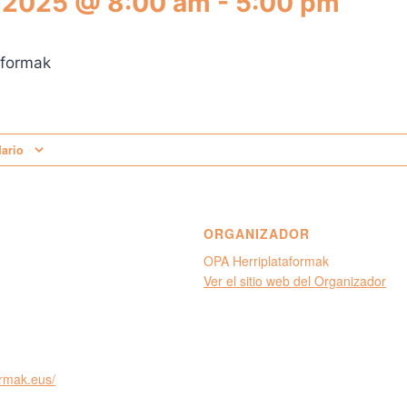
 2025 @ 8:00 am
-
5:00 pm
dario
ORGANIZADOR
OPA Herriplataformak
Ver el sitio web del Organizador
ormak.eus/