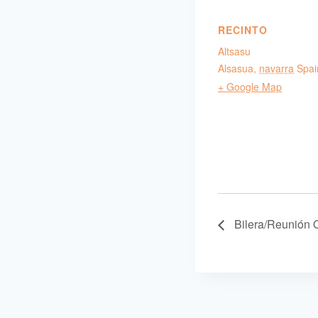
RECINTO
Altsasu
Alsasua
,
navarra
Spai
+ Google Map
Bilera/Reunión 