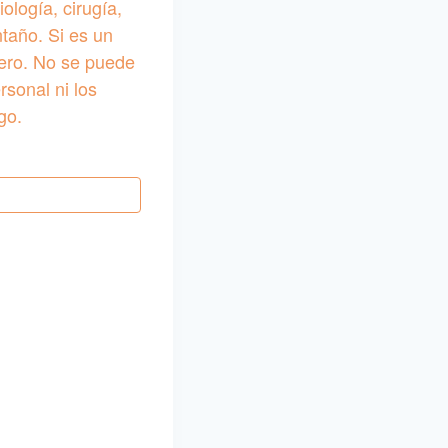
ología, cirugía,
ntaño. Si es un
nero. No se puede
sonal ni los
go.