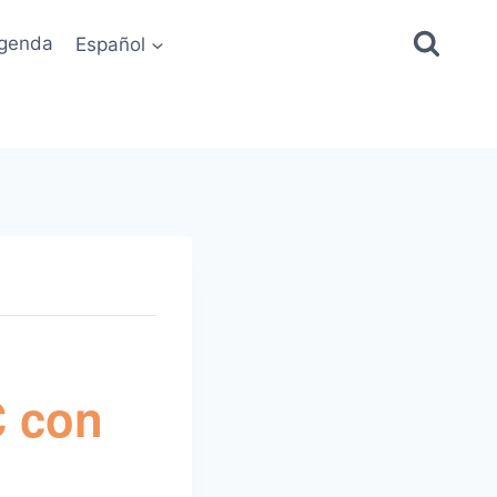
genda
Español
C con