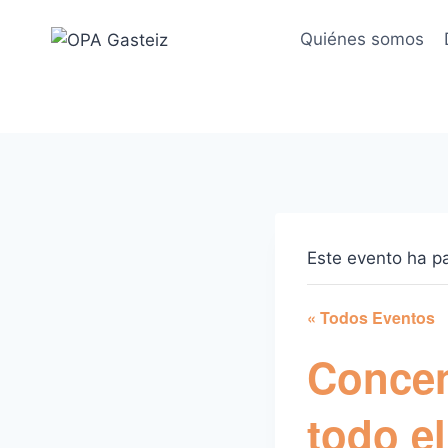
Saltar
al
Quiénes somos
contenido
Este evento ha p
« Todos Eventos
Concen
todo e