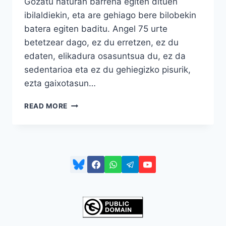
Gozatu naturan barrena egiten dituen
ibilaldiekin, eta are gehiago bere bilobekin
batera egiten baditu. Angel 75 urte
betetzear dago, ez du erretzen, ez du
edaten, elikadura osasuntsua du, ez da
sedentarioa eta ez du gehiegizko pisurik,
ezta gaixotasun…
ANGEL
READ MORE
HERREN
EGITEN
DU,
OSAKIDETZAK
ERE
BAI