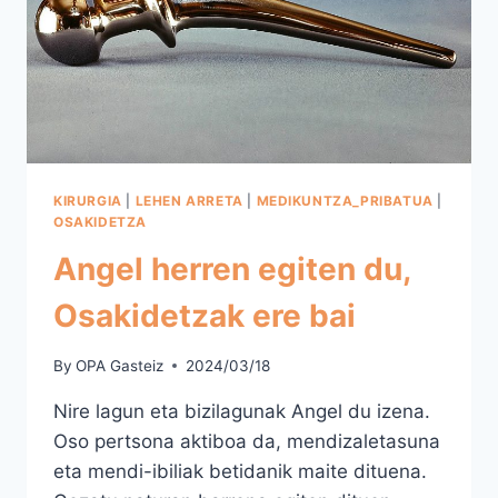
KIRURGIA
|
LEHEN ARRETA
|
MEDIKUNTZA_PRIBATUA
|
OSAKIDETZA
Angel herren egiten du,
Osakidetzak ere bai
By
OPA Gasteiz
2024/03/18
Nire lagun eta bizilagunak Angel du izena.
Oso pertsona aktiboa da, mendizaletasuna
eta mendi-ibiliak betidanik maite dituena.