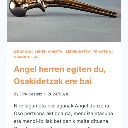
KIRURGIA
|
LEHEN ARRETA
|
MEDIKUNTZA_PRIBATUA
|
OSAKIDETZA
Angel herren egiten du,
Osakidetzak ere bai
By
OPA Gasteiz
2024/03/18
Nire lagun eta bizilagunak Angel du izena.
Oso pertsona aktiboa da, mendizaletasuna
eta mendi-ibiliak betidanik maite dituena.