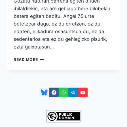
Gozatu naturan barrena egiten dituen
ibilaldiekin, eta are gehiago bere bilobekin
batera egiten baditu. Angel 75 urte
betetzear dago, ez du erretzen, ez du
edaten, elikadura osasuntsua du, ez da
sedentarioa eta ez du gehiegizko pisurik,
ezta gaixotasun…
ANGEL
READ MORE
HERREN
EGITEN
DU,
OSAKIDETZAK
ERE
BAI