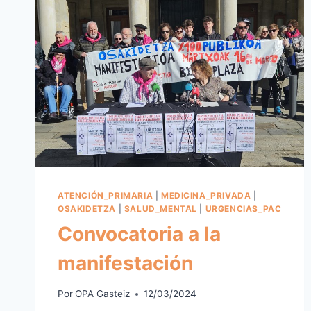
ATENCIÓN_PRIMARIA
|
MEDICINA_PRIVADA
|
OSAKIDETZA
|
SALUD_MENTAL
|
URGENCIAS_PAC
Convocatoria a la
manifestación
Por
OPA Gasteiz
12/03/2024