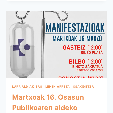
LARRIALDIAK_EAG
|
LEHEN ARRETA
|
OSAKIDETZA
Martxoak 16. Osasun
Publikoaren aldeko