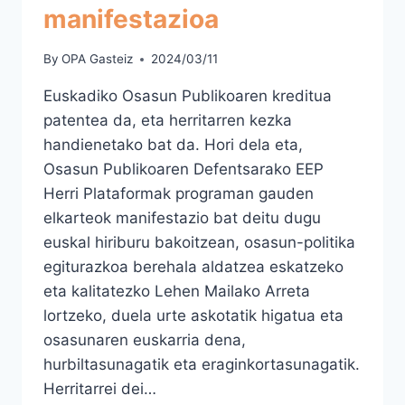
manifestazioa
By
OPA Gasteiz
2024/03/11
Euskadiko Osasun Publikoaren kreditua
patentea da, eta herritarren kezka
handienetako bat da. Hori dela eta,
Osasun Publikoaren Defentsarako EEP
Herri Plataformak programan gauden
elkarteok manifestazio bat deitu dugu
euskal hiriburu bakoitzean, osasun-politika
egiturazkoa berehala aldatzea eskatzeko
eta kalitatezko Lehen Mailako Arreta
lortzeko, duela urte askotatik higatua eta
osasunaren euskarria dena,
hurbiltasunagatik eta eraginkortasunagatik.
Herritarrei dei…