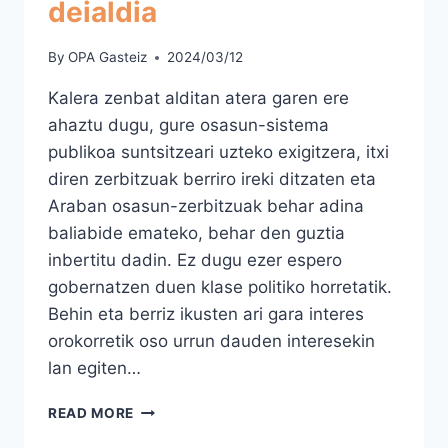
deialdia
By
OPA Gasteiz
2024/03/12
Kalera zenbat alditan atera garen ere
ahaztu dugu, gure osasun-sistema
publikoa suntsitzeari uzteko exigitzera, itxi
diren zerbitzuak berriro ireki ditzaten eta
Araban osasun-zerbitzuak behar adina
baliabide emateko, behar den guztia
inbertitu dadin. Ez dugu ezer espero
gobernatzen duen klase politiko horretatik.
Behin eta berriz ikusten ari gara interes
orokorretik oso urrun dauden interesekin
lan egiten…
MANIFESTAZIORAKO
READ MORE
DEIALDIA