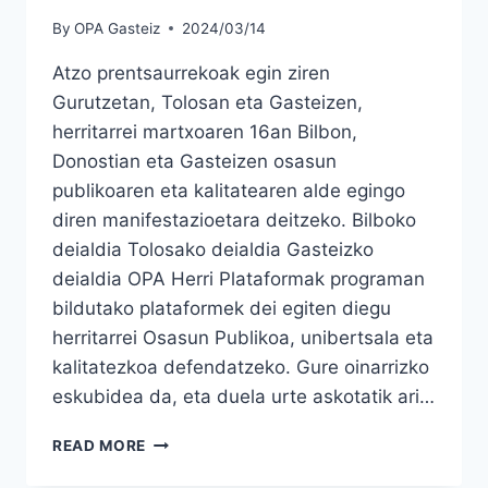
By
OPA Gasteiz
2024/03/14
Atzo prentsaurrekoak egin ziren
Gurutzetan, Tolosan eta Gasteizen,
herritarrei martxoaren 16an Bilbon,
Donostian eta Gasteizen osasun
publikoaren eta kalitatearen alde egingo
diren manifestazioetara deitzeko. Bilboko
deialdia Tolosako deialdia Gasteizko
deialdia OPA Herri Plataformak programan
bildutako plataformek dei egiten diegu
herritarrei Osasun Publikoa, unibertsala eta
kalitatezkoa defendatzeko. Gure oinarrizko
eskubidea da, eta duela urte askotatik ari…
OSASUN
READ MORE
PUBLIKOAREN
ALDEKO