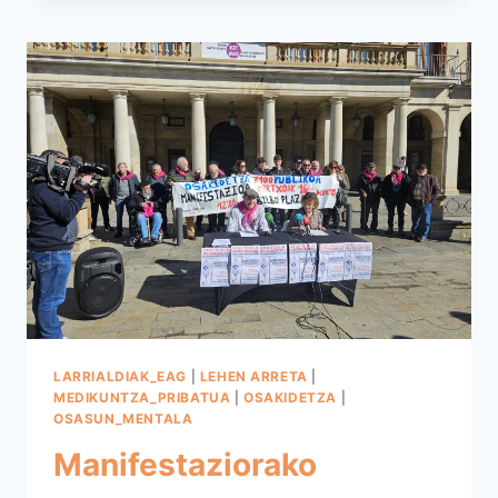
MARTXOAREN
16KO
MANIFESTAZIOETARAKO
DEIALDIAK
(ARABA,
BIZKAIA
ETA
GIPUZKOA)
LARRIALDIAK_EAG
|
LEHEN ARRETA
|
MEDIKUNTZA_PRIBATUA
|
OSAKIDETZA
|
OSASUN_MENTALA
Manifestaziorako