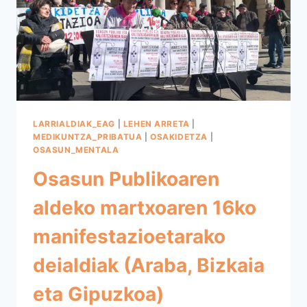
LARRIALDIAK_EAG
|
LEHEN ARRETA
|
MEDIKUNTZA_PRIBATUA
|
OSAKIDETZA
|
OSASUN_MENTALA
Osasun Publikoaren
aldeko martxoaren 16ko
manifestazioetarako
deialdiak (Araba, Bizkaia
eta Gipuzkoa)